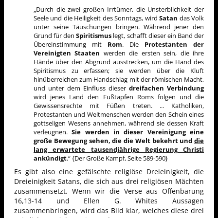
„Durch die zwei großen Irrtümer, die Unsterblichkeit der
Seele und die Heiligkeit des Sonntags, wird
Satan
das Volk
unter seine Täuschungen bringen. Während jener den
Grund für den
Spiritismus
legt, schafft dieser ein Band der
Übereinstimmung mit
Rom
. Die
Protestanten der
Vereinigten Staaten
werden die ersten sein, die ihre
Hände über den Abgrund ausstrecken, um die Hand des
Spiritismus zu erfassen; sie werden über die Kluft
hinüberreichen zum Handschlag mit der römischen Macht,
und unter dem Einfluss dieser
dreifachen Verbindung
wird jenes Land den Fußtapfen Roms folgen und die
Gewissensrechte mit Füßen treten. ... Katholiken,
Protestanten und Weltmenschen werden den Schein eines
gottseligen Wesens annehmen, während sie dessen Kraft
verleugnen.
Sie werden in dieser Vereinigung eine
große Bewegung sehen, die die Welt bekehrt und
die
lang erwartete tausendjährige Regierung Christi
ankündigt
.“ {Der Große Kampf, Seite 589-590}
Es gibt also eine gefälschte religiöse Dreieinigkeit, die
Dreieinigkeit Satans, die sich aus drei religiösen Mächten
zusammensetzt. Wenn wir die Verse aus Offenbarung
16,13-14 und Ellen G. Whites Aussagen
zusammenbringen, wird das Bild klar, welches diese drei