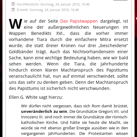
Veröffentlicht: Sonntag, 24. Januar 2010, 16:46
Erstellt: Sonntag, 24. Januar 2010, 16:46
W
ie auf der Seite
Das Papstwappen
dargelegt, ist
eine der außergewöhnlichen Neuerungen im
Wappen Benedikts XVI., dass die vorher immer
vorhandene Tiara durch die einfachere Mitra ersetzt
wurde, die statt dreier Kronen nur drei „bescheidene“
Goldbänder trägt. Auch das Nichtvorhandensein einer
Sache, kann eine wichtige Bedeutung haben, wie wir bald
sehen werden. Wenn die Tiara, die Jahrhunderte
hindurch einen klaren Machtanspruch des Papsttums
veranschaulicht hat, nun auf einmal verschwindet, sollte
uns das sehr zu denken geben. Denn der Machtanspruch
des Papsttums ist sicherlich nicht verschwunden.
Ellen G. White sagt hierzu:
Wir dürfen nicht vergessen, dass sich Rom damit brüstet,
unveränderlich zu sein
. Die Grundsätze Gregors VII. und
Innozenz III. sind noch immer die Grundsätze der römisch-
katholischen Kirche. Und hätte sie heute die Macht, sie
würde sie mit ebenso großer Energie ausüben wie in den
vergangenen Jahrhunderten. Die Protestanten wissen