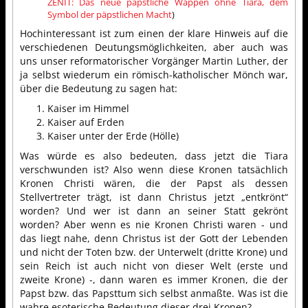
ZENIT: Das neue päpstliche Wappen ohne Tiara, dem
Symbol der päpstlichen Macht
)
Hochinteressant ist zum einen der klare Hinweis auf die
verschiedenen Deutungsmöglichkeiten, aber auch was
uns unser reformatorischer Vorgänger Martin Luther, der
ja selbst wiederum ein römisch-katholischer Mönch war,
über die Bedeutung zu sagen hat:
Kaiser im Himmel
Kaiser auf Erden
Kaiser unter der Erde (Hölle)
Was würde es also bedeuten, dass jetzt die Tiara
verschwunden ist? Also wenn diese Kronen tatsächlich
Kronen Christi wären, die der Papst als dessen
Stellvertreter trägt, ist dann Christus jetzt „entkrönt“
worden? Und wer ist dann an seiner Statt gekrönt
worden? Aber wenn es nie Kronen Christi waren - und
das liegt nahe, denn Christus ist der Gott der Lebenden
und nicht der Toten bzw. der Unterwelt (dritte Krone) und
sein Reich ist auch nicht von dieser Welt (erste und
zweite Krone) -, dann waren es immer Kronen, die der
Papst bzw. das Papsttum sich selbst anmaßte. Was ist die
wahre esoterische Bedeutung dieser drei Kronen?