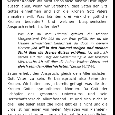
wissen? Können wir nicht schon viele falsche Deutungen
ausschließen, wenn wir verstehen, dass Satan den Sitz
Gottes einnehmen und sich die Kronen Gott Vaters
anmaßen will. Was könnten drei wirkliche göttliche
Kronen bedeuten? Und welchen blasphemischen
Anspruch erhebt Luzifer hier?
Wie bist du vom Himmel gefallen, du schöner
Morgenstern! Wie bist du zur Erde gefällt, der du die
Heiden schwächtest! Gedachtest du doch in deinem
Herzen: „
Ich will in den Himmel steigen und meinen
Stuhl über die Sterne Gottes erhöhen
; ich will mich
setzen auf den Berg der Versammlung in der fernsten
Mitternacht; ich will über die hohen Wolken fahren und
gleich sein dem Allerhöchsten
.“ (Jesaja 14,12-14)
Satan erhebt den Anspruch, gleich dem Allerhöchsten,
Gott Vater, zu sein. Er beansprucht also Seine drei
Kronen. Wir hatten uns ja bereits gefragt, was die drei
Kronen Gottes symbolisieren könnten. Da Gott der
Schöpfer des gesamten Universums und sein
Herrschaftsbereich allumfassend ist und sich nicht in
drei Teile teilen lässt (die Hölle gibt es ja nicht und die
Erde ist nur einer von vielen Myriaden von Planeten),
kann es sich hier nur um ein Symbol für den göttlichen