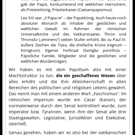
galt der Papst, konkurrierend mit weltlichen Herrschern,
als Priesterkönig, Priesterkaiser (Caesaropapismus).
Leo XIII war „Il Papa re“ – der Papstkönig. Auch heute noch
absoluter Monarch als Inhaber der geistlichen und
weltlichen Gewalt im Rahmen der römischen
Universalkirche und des Vatikanstaates. Thron und
Thronsitz („eminens“) sieben Stufen erhöht. Bis zu Paul VI.
äußere Zeichen die Tiara, die dreifache Krone (regnum –
Königtum). Eigener Hofstaat (famiglia pontificia –
Päpstliche Familie. Mitglieder sind die geistlichen und
weltlichen Würdenträger).
Wir haben es mit dem Papsttum also mit einer
Machtstruktur zu tun,
die ein geschaffenes Wesen
über
alles erhöht und die ihm Alleinherrschaft in allen
Bereichen des politischen und religiösen Lebens gewährt.
Das nennt man mit einem anderen Wort „Faschismus“. Im
römischen Imperium wurde ein Cäsar (Kaiser), der
normalerweise durch den Senat kontrolliert wurde, zum
Imperator bzw. Tyrannen, wenn ihm der Senat alle drei
Staatsgewalten, Legislative, Jurisdiktion und Exekutive,
überließ.
Genau gesehen, haben wir es also bei der vatikanischen