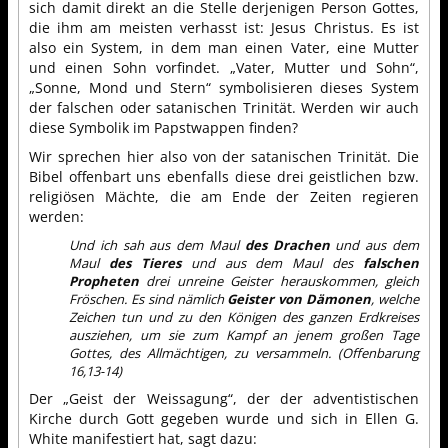
sich damit direkt an die Stelle derjenigen Person Gottes,
die ihm am meisten verhasst ist: Jesus Christus. Es ist
also ein System, in dem man einen Vater, eine Mutter
und einen Sohn vorfindet. „Vater, Mutter und Sohn“,
„Sonne, Mond und Stern“ symbolisieren dieses System
der falschen oder satanischen Trinität. Werden wir auch
diese Symbolik im Papstwappen finden?
Wir sprechen hier also von der satanischen Trinität. Die
Bibel offenbart uns ebenfalls diese drei geistlichen bzw.
religiösen Mächte, die am Ende der Zeiten regieren
werden:
Und ich sah aus dem Maul
des Drachen
und aus dem
Maul
des Tieres
und aus dem Maul des
falschen
Propheten
drei unreine Geister herauskommen, gleich
Fröschen. Es sind nämlich
Geister von Dämonen
, welche
Zeichen tun und zu den Königen des ganzen Erdkreises
ausziehen, um sie zum Kampf an jenem großen Tage
Gottes, des Allmächtigen, zu versammeln. (Offenbarung
16,13-14)
Der „Geist der Weissagung“, der der adventistischen
Kirche durch Gott gegeben wurde und sich in Ellen G.
White manifestiert hat, sagt dazu: