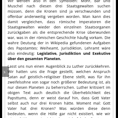
Wir werden also in den Symbolen: Mohr, Bär und
Muschel nach diesen drei Staatsgewalten suchen
müssen, denn die Kronen sind ja verschwunden und
offenbar anderweitig vergeben worden. Man kann dies
damit vergleichen, dass römische Imperatoren die
Staatsgewalten wieder den einzelnen Staatsorganen
zurückgaben als die entsprechende Krise überwunden
war, was in der römischen Geschichte häufig vorkam. Die
wahre Deutung der in Wikipedia gefundenen Aufgaben
des Papstamtes: Weiheamt, Jurisdiktion, Lehramt wäre
also eindeutig:
Legislative, Jurisdiktion und Exekutive
über den gesamten Planeten.
Lasst uns nun einen Augenblick zu Luther zurückkehren.
Wir hatten uns die Frage gestellt, welchen Anspruch
Satan auf geistlich-religiöser Ebene stellt, was für ihn
zweifelsohne von sogar noch größerer Bedeutung ist, als
nur diesen Planeten zu beherrschen. Luther kritisiert im
obigen Text auch deutlich die Überheblichkeit des
Papsttums, denn er weist darauf hin, dass Gott Vater
selbst auch nur drei Kronen hätte. Moment mal: Gott
Vater hat drei Kronen? Was würden diese denn
bedeuten, wenn die Hölle gar nicht existiert, wie wir