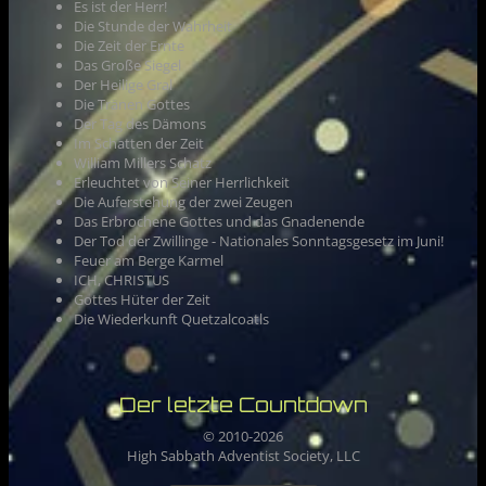
Es ist der Herr!
Die Stunde der Wahrheit
Die Zeit der Ernte
Das Große Siegel
Der Heilige Gral
Die Tränen Gottes
Der Tag des Dämons
Im Schatten der Zeit
William Millers Schatz
Erleuchtet von Seiner Herrlichkeit
Die Auferstehung der zwei Zeugen
Das Erbrochene Gottes und das Gnadenende
Der Tod der Zwillinge - Nationales Sonntagsgesetz im Juni!
Feuer am Berge Karmel
ICH, CHRISTUS
Gottes Hüter der Zeit
Die Wiederkunft Quetzalcoatls
Der letzte Countdown
© 2010-
2026
High Sabbath Adventist Society, LLC