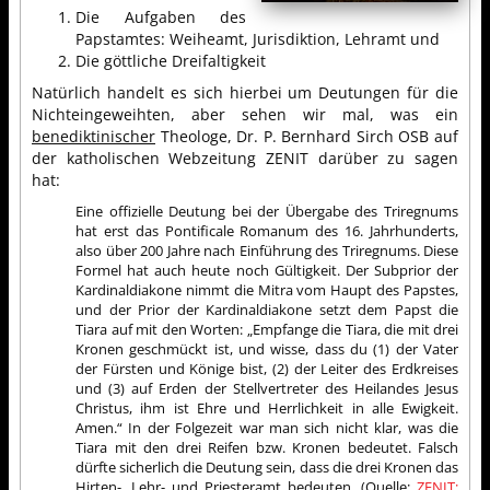
Die Aufgaben des
Papstamtes: Weiheamt, Jurisdiktion, Lehramt und
Die göttliche Dreifaltigkeit
Natürlich handelt es sich hierbei um Deutungen für die
Nichteingeweihten, aber sehen wir mal, was ein
benediktinischer
Theologe, Dr. P. Bernhard Sirch OSB auf
der katholischen Webzeitung ZENIT darüber zu sagen
hat:
Eine offizielle Deutung bei der Übergabe des Triregnums
hat erst das Pontificale Romanum des 16. Jahrhunderts,
also über 200 Jahre nach Einführung des Triregnums. Diese
Formel hat auch heute noch Gültigkeit. Der Subprior der
Kardinaldiakone nimmt die Mitra vom Haupt des Papstes,
und der Prior der Kardinaldiakone setzt dem Papst die
Tiara auf mit den Worten: „Empfange die Tiara, die mit drei
Kronen geschmückt ist, und wisse, dass du (1) der Vater
der Fürsten und Könige bist, (2) der Leiter des Erdkreises
und (3) auf Erden der Stellvertreter des Heilandes Jesus
Christus, ihm ist Ehre und Herrlichkeit in alle Ewigkeit.
Amen.“ In der Folgezeit war man sich nicht klar, was die
Tiara mit den drei Reifen bzw. Kronen bedeutet. Falsch
dürfte sicherlich die Deutung sein, dass die drei Kronen das
Hirten-, Lehr- und Priesteramt bedeuten. (Quelle:
ZENIT: