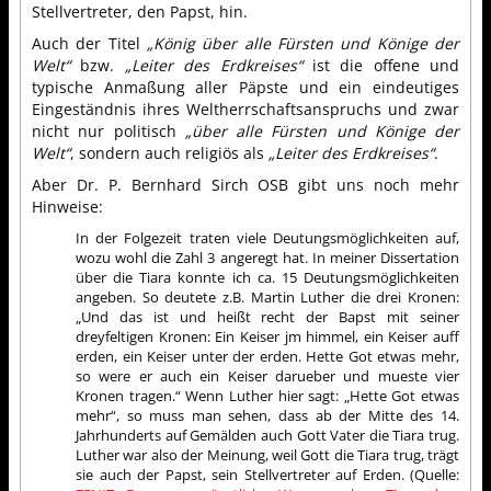
Stellvertreter, den Papst, hin.
Auch der Titel
„König über alle Fürsten und Könige der
Welt“
bzw.
„Leiter des Erdkreises“
ist die offene und
typische Anmaßung aller Päpste und ein eindeutiges
Eingeständnis ihres Weltherrschaftsanspruchs und zwar
nicht nur politisch
„über alle Fürsten und Könige der
Welt“
, sondern auch religiös als
„Leiter des Erdkreises“
.
Aber Dr. P. Bernhard Sirch OSB gibt uns noch mehr
Hinweise:
In der Folgezeit traten viele Deutungsmöglichkeiten auf,
wozu wohl die Zahl 3 angeregt hat. In meiner Dissertation
über die Tiara konnte ich ca. 15 Deutungsmöglichkeiten
angeben. So deutete z.B. Martin Luther die drei Kronen:
„Und das ist und heißt recht der Bapst mit seiner
dreyfeltigen Kronen: Ein Keiser jm himmel, ein Keiser auff
erden, ein Keiser unter der erden. Hette Got etwas mehr,
so were er auch ein Keiser darueber und mueste vier
Kronen tragen.“ Wenn Luther hier sagt: „Hette Got etwas
mehr“, so muss man sehen, dass ab der Mitte des 14.
Jahrhunderts auf Gemälden auch Gott Vater die Tiara trug.
Luther war also der Meinung, weil Gott die Tiara trug, trägt
sie auch der Papst, sein Stellvertreter auf Erden. (Quelle: