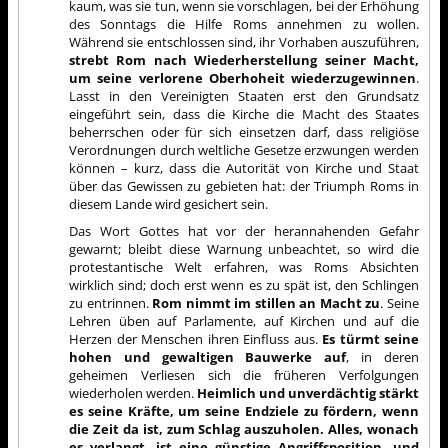
kaum, was sie tun, wenn sie vorschlagen, bei der Erhöhung
des Sonntags die Hilfe Roms annehmen zu wollen.
Während sie entschlossen sind, ihr Vorhaben auszuführen,
strebt Rom nach Wiederherstellung seiner Macht,
um seine verlorene Oberhoheit wiederzugewinnen
.
Lasst in den Vereinigten Staaten erst den Grundsatz
eingeführt sein, dass die Kirche die Macht des Staates
beherrschen oder für sich einsetzen darf, dass religiöse
Verordnungen durch weltliche Gesetze erzwungen werden
können – kurz, dass die Autorität von Kirche und Staat
über das Gewissen zu gebieten hat: der Triumph Roms in
diesem Lande wird gesichert sein.
Das Wort Gottes hat vor der herannahenden Gefahr
gewarnt; bleibt diese Warnung unbeachtet, so wird die
protestantische Welt erfahren, was Roms Absichten
wirklich sind; doch erst wenn es zu spät ist, den Schlingen
zu entrinnen.
Rom nimmt im stillen an Macht zu
. Seine
Lehren üben auf Parlamente, auf Kirchen und auf die
Herzen der Menschen ihren Einfluss aus.
Es türmt seine
hohen und gewaltigen Bauwerke auf
, in deren
geheimen Verliesen sich die früheren Verfolgungen
wiederholen werden.
Heimlich und unverdächtig stärkt
es seine Kräfte, um seine Endziele zu fördern, wenn
die Zeit da ist, zum Schlag auszuholen. Alles, wonach
es verlangt, ist eine günstige Angriffsposition, und