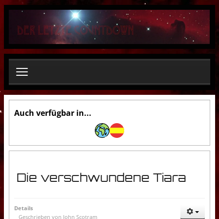
S
u
c
h
e
n
.
.
.
Auch verfügbar in...
Die verschwundene Tiara
Details
Geschrieben von
John Scotram