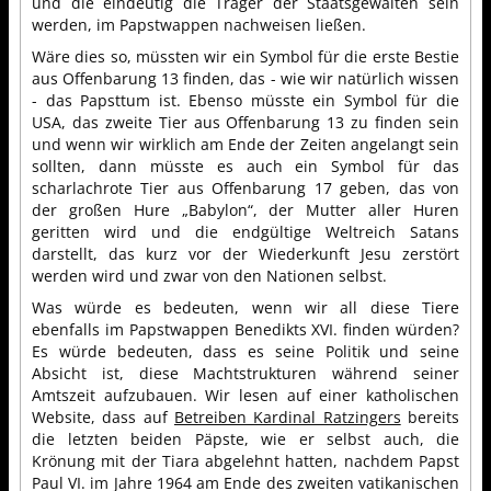
und die eindeutig die Träger der Staatsgewalten sein
werden, im Papstwappen nachweisen ließen.
Wäre dies so, müssten wir ein Symbol für die erste Bestie
aus Offenbarung 13 finden, das - wie wir natürlich wissen
- das Papsttum ist. Ebenso müsste ein Symbol für die
USA, das zweite Tier aus Offenbarung 13 zu finden sein
und wenn wir wirklich am Ende der Zeiten angelangt sein
sollten, dann müsste es auch ein Symbol für das
scharlachrote Tier aus Offenbarung 17 geben, das von
der großen Hure „Babylon“, der Mutter aller Huren
geritten wird und die endgültige Weltreich Satans
darstellt, das kurz vor der Wiederkunft Jesu zerstört
werden wird und zwar von den Nationen selbst.
Was würde es bedeuten, wenn wir all diese Tiere
ebenfalls im Papstwappen Benedikts XVI. finden würden?
Es würde bedeuten, dass es seine Politik und seine
Absicht ist, diese Machtstrukturen während seiner
Amtszeit aufzubauen. Wir lesen auf einer katholischen
Website, dass auf
Betreiben Kardinal Ratzingers
bereits
die letzten beiden Päpste, wie er selbst auch, die
Krönung mit der Tiara abgelehnt hatten, nachdem Papst
Paul VI. im Jahre 1964 am Ende des zweiten vatikanischen