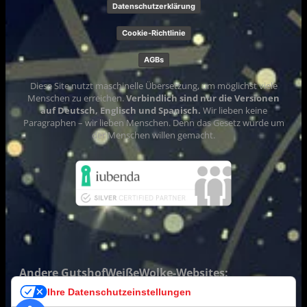
Datenschutzerklärung
Cookie-Richtlinie
AGBs
Diese Site nutzt maschinelle Übersetzung, um möglichst viele
Menschen zu erreichen.
Verbindlich sind nur die Versionen
auf Deutsch, Englisch und Spanisch.
Wir lieben keine
Paragraphen – wir lieben Menschen. Denn das Gesetz wurde um
der Menschen willen gemacht.
Andere GutshofWeißeWolke-Websites:
Ihre Datenschutzeinstellungen
WhiteCloudFarm.org
(unsere Studien-Site für Fortgeschrittene
seit November 2016)