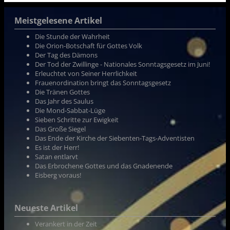
Meistgelesene Artikel
Die Stunde der Wahrheit
Die Orion-Botschaft für Gottes Volk
Der Tag des Dämons
Der Tod der Zwillinge - Nationales Sonntagsgesetz im Juni!
Erleuchtet von Seiner Herrlichkeit
Frauenordination bringt das Sonntagsgesetz
Die Tränen Gottes
Das Jahr des Saulus
Die Mond-Sabbat-Lüge
Sieben Schritte zur Ewigkeit
Das Große Siegel
Das Ende der Kirche der Siebenten-Tags-Adventisten
Es ist der Herr!
Satan entlarvt
Das Erbrochene Gottes und das Gnadenende
Eisberg voraus!
Neueste Artikel
Verankert in der Zeit