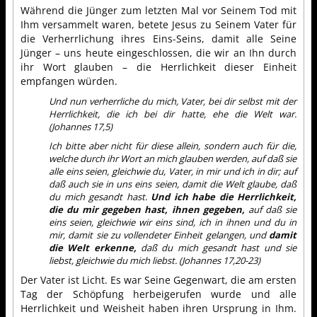
Während die Jünger zum letzten Mal vor Seinem Tod mit
Ihm versammelt waren, betete Jesus zu Seinem Vater für
die Verherrlichung ihres Eins-Seins, damit alle Seine
Jünger – uns heute eingeschlossen, die wir an Ihn durch
ihr Wort glauben – die Herrlichkeit dieser Einheit
empfangen würden.
Und nun verherrliche du mich, Vater, bei dir selbst mit der
Herrlichkeit, die ich bei dir hatte, ehe die Welt war.
(Johannes 17,5)
Ich bitte aber nicht für diese allein, sondern auch für die,
welche durch ihr Wort an mich glauben werden, auf daß sie
alle eins seien, gleichwie du, Vater, in mir und ich in dir; auf
daß auch sie in uns eins seien, damit die Welt glaube, daß
du mich gesandt hast.
Und ich habe die Herrlichkeit,
die du mir gegeben hast, ihnen gegeben,
auf daß sie
eins seien, gleichwie wir eins sind, ich in ihnen und du in
mir, damit sie zu vollendeter Einheit gelangen, und
damit
die Welt erkenne,
daß du mich gesandt hast und sie
liebst, gleichwie du mich liebst. (Johannes 17,20-23)
Der Vater ist Licht. Es war Seine Gegenwart, die am ersten
Tag der Schöpfung herbeigerufen wurde und alle
Herrlichkeit und Weisheit haben ihren Ursprung in Ihm.