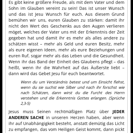
Es gibt keine größere Freude, als mit dem Vater und dem
Sohn im Glauben vereint zu sein! Das ist unser Wunsch
und das ist Jesu Wunsch für euch. Aus diesem Grund
bemühen wir uns, euren Glauben zu stärken: damit ihr
nicht den Wert des Geschenks aus den Augen verlieren
möget, welches der Vater uns mit der Erkenntnis der Zeit
gegeben hat und damit ihr es mehr als alles andere zu
schätzen wisst – mehr als Geld und euren Besitz, mehr
als eure eigenen Ideen, mehr als eure Beziehungen und
euren Ruf, sogar mehr als das Leben und die Gesundheit.
Wenn ihr das Band der Einheit des Glaubens pflegt – das
heißt, wenn ihr die Wahrheit auf das Äußerste liebt –
dann wird das Gebet Jesu für euch beantwortet.
Wenn du um Verständnis betest und um Einsicht flehst,
wenn du sie suchst wie Silber und nach ihr forschst wie
nach Schätzen, dann wirst du die Furcht des Herrn
verstehen und die Erkenntnis Gottes erlangen. (Sprüche
2,3-5)
Jesus muss Seinen rechtmäßigen Platz über
JEDER
ANDEREN SACHE
in unseren Herzen haben, aber wenn
ihr auf Unabhängigkeit besteht, anstatt demütig das Licht
zu empfangen, das vom Heiligen Geist kommt, dann pickt