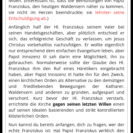
leiden. (Interessant ist, dass die Bemühungen von Papst
Franziskus, den heutigen Waldensern näher zu kommen,
sie nicht im Herzen beeindruckte; sie
lehnten seine
Entschuldigung ab
.)
Anfänglich half der Hl. Franziskus seinem Vater bei
seinen Handelsgeschäften, aber plötzlich entschied er
sich, das erfolgreiche Geschäft zu verlassen, um Jesus
Christus vorbehaltlos nachzufolgen. Er wollte eigentlich
nur entsprechend dem einfachen Evangelium leben, aber
Papst Innozenz III sah darin eine Möglichkeit, ihn zu
gebrauchen. Normalerweise sollte der Glaube des Hl.
Franziskus ihm den Ruf eines Häretikers eingebracht
haben, aber Papst Innozenz III hatte ihn für den Zweck,
einen kirchlichen Orden als Alternative zu den demütigen
und friedliebenden Bewegungen der Katharer,
Waldensern und anderen zu gründen, aufgespart und
verschont. Kurz bevor der Hl. Franziskus verstarb,
errichtete die Kirche
gegen seinen letzten Willen
einen
auf seinen Idealen basierenden und strikt kontrollierten
klösterlichen Orden.
Nun kannst du bereits anfangen, dich zu fragen, wer der
echte Franziskus ist: Hat Papst Franziskus wirklich den