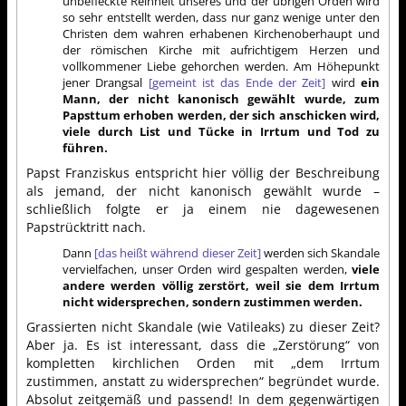
unbefleckte Reinheit unseres und der übrigen Orden wird
so sehr entstellt werden, dass nur ganz wenige unter den
Christen dem wahren erhabenen Kirchenoberhaupt und
der römischen Kirche mit aufrichtigem Herzen und
vollkommener Liebe gehorchen werden. Am Höhepunkt
jener Drangsal
[gemeint ist das Ende der Zeit]
wird
ein
Mann, der nicht kanonisch gewählt wurde, zum
Papsttum erhoben werden, der sich anschicken wird,
viele durch List und Tücke in Irrtum und Tod zu
führen.
Papst Franziskus entspricht hier völlig der Beschreibung
als jemand, der nicht kanonisch gewählt wurde –
schließlich folgte er ja einem nie dagewesenen
Papstrücktritt nach.
Dann
[das heißt während dieser Zeit]
werden sich Skandale
vervielfachen, unser Orden wird gespalten werden,
viele
andere werden völlig zerstört, weil sie dem Irrtum
nicht widersprechen, sondern zustimmen werden.
Grassierten nicht Skandale (wie Vatileaks) zu dieser Zeit?
Aber ja. Es ist interessant, dass die „Zerstörung“ von
kompletten kirchlichen Orden mit „dem Irrtum
zustimmen, anstatt zu widersprechen“ begründet wurde.
Absolut zeitgemäß und passend! In dem gegenwärtigen