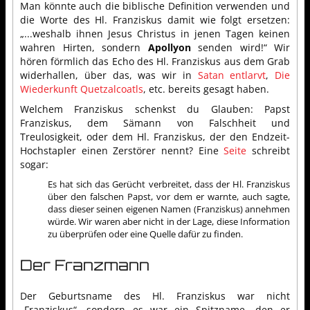
Man könnte auch die biblische Definition verwenden und
die Worte des Hl. Franziskus damit wie folgt ersetzen:
„...weshalb ihnen Jesus Christus in jenen Tagen keinen
wahren Hirten, sondern
Apollyon
senden wird!“ Wir
hören förmlich das Echo des Hl. Franziskus aus dem Grab
widerhallen, über das, was wir in
Satan entlarvt
,
Die
Wiederkunft Quetzalcoatls
, etc. bereits gesagt haben.
Welchem Franziskus schenkst du Glauben: Papst
Franziskus, dem Sämann von Falschheit und
Treulosigkeit, oder dem Hl. Franziskus, der den Endzeit-
Hochstapler einen Zerstörer nennt? Eine
Seite
schreibt
sogar:
Es hat sich das Gerücht verbreitet, dass der Hl. Franziskus
über den falschen Papst, vor dem er warnte, auch sagte,
dass dieser seinen eigenen Namen (Franziskus) annehmen
würde. Wir waren aber nicht in der Lage, diese Information
zu überprüfen oder eine Quelle dafür zu finden.
Der Franzmann
Der Geburtsname des Hl. Franziskus war nicht
„Franziskus“, sondern es war ein Spitzname, den er