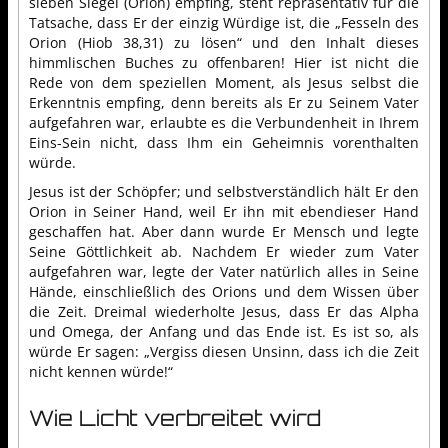
sieben Siegel (Orion) empfing, steht repräsentativ für die
Tatsache, dass Er der einzig Würdige ist, die „Fesseln des
Orion (Hiob 38,31) zu lösen“ und den Inhalt dieses
himmlischen Buches zu offenbaren! Hier ist nicht die
Rede von dem speziellen Moment, als Jesus selbst die
Erkenntnis empfing, denn bereits als Er zu Seinem Vater
aufgefahren war, erlaubte es die Verbundenheit in Ihrem
Eins-Sein nicht, dass Ihm ein Geheimnis vorenthalten
würde.
Jesus ist der Schöpfer; und selbstverständlich hält Er den
Orion in Seiner Hand, weil Er ihn mit ebendieser Hand
geschaffen hat. Aber dann wurde Er Mensch und legte
Seine Göttlichkeit ab. Nachdem Er wieder zum Vater
aufgefahren war, legte der Vater natürlich alles in Seine
Hände, einschließlich des Orions und dem Wissen über
die Zeit. Dreimal wiederholte Jesus, dass Er das Alpha
und Omega, der Anfang und das Ende ist. Es ist so, als
würde Er sagen: „Vergiss diesen Unsinn, dass ich die Zeit
nicht kennen würde!“
Wie Licht verbreitet wird