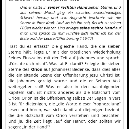
Und er hatte in
seiner rechten Hand
sieben Sterne, und
aus seinem Mund ging ein scharfes, zweischneidiges
Schwert hervor; und sein Angesicht leuchtete wie die
Sonne in ihrer Kraft. Und als ich ihn sah, fiel ich zu seinen
Füßen nieder wie tot. Und er legte
seine rechte Hand
auf
mich und sprach zu mir: Fürchte dich nicht! Ich bin der
Erste und der Letzte (Offenbarung 1,16-17)
Hast du es erfasst? Die gleiche Hand, die die sieben
Sterne hält, legte Er mit der tröstlichen Wiederholung
Seines Eins-seins mit der Zeit auf Johannes und sprach:
„Fürchte dich nicht“. Was tat Er damit? Er legte die sieben
Sterne des
Orion
auf Johannes! Bedenke, dass dies alles
die einleitende Szene der Offenbarung Jesu Christi ist,
die Johannes gezeigt wurde und die er Seinem Volk
weitergeben soll! Was er also in den nachfolgenden
Kapiteln sah, ist nichts anderes als die Botschaft vom
Orion! Orion ist die Offenbarung selbst! Der Segen in Vers
3 ist für diejenigen, die „die Worte dieser Prophezeiung“
lesen und hören, was sich damit auf diejenigen bezieht,
die die Botschaft vom Orion verstehen und beachten!
Und ja, die Zeit liegt „auf der Hand“, oder sollten wir
sagen: „in der Hand“?