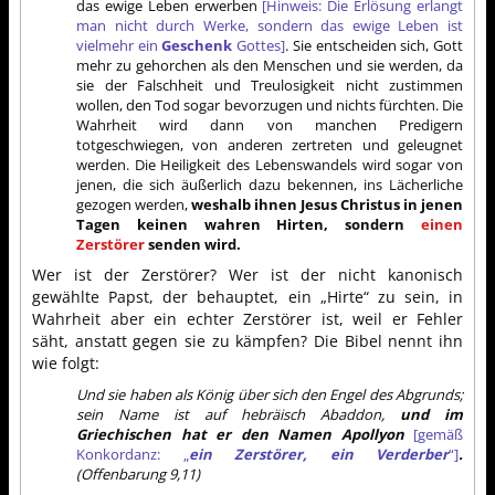
das ewige Leben erwerben
[Hinweis: Die Erlösung erlangt
man nicht durch Werke, sondern das ewige Leben ist
vielmehr ein
Geschenk
Gottes]
. Sie entscheiden sich, Gott
mehr zu gehorchen als den Menschen und sie werden, da
sie der Falschheit und Treulosigkeit nicht zustimmen
wollen, den Tod sogar bevorzugen und nichts fürchten. Die
Wahrheit wird dann von manchen Predigern
totgeschwiegen, von anderen zertreten und geleugnet
werden. Die Heiligkeit des Lebenswandels wird sogar von
jenen, die sich äußerlich dazu bekennen, ins Lächerliche
gezogen werden,
weshalb ihnen Jesus Christus in jenen
Tagen keinen wahren Hirten, sondern
einen
Zerstörer
senden wird.
Wer ist der Zerstörer? Wer ist der nicht kanonisch
gewählte Papst, der behauptet, ein „Hirte“ zu sein, in
Wahrheit aber ein echter Zerstörer ist, weil er Fehler
säht, anstatt gegen sie zu kämpfen? Die Bibel nennt ihn
wie folgt:
Und sie haben als König über sich den Engel des Abgrunds;
sein Name ist auf hebräisch Abaddon,
und im
Griechischen hat er den Namen Apollyon
[gemäß
Konkordanz: „
ein Zerstörer, ein Verderber
“]
.
(Offenbarung 9,11)