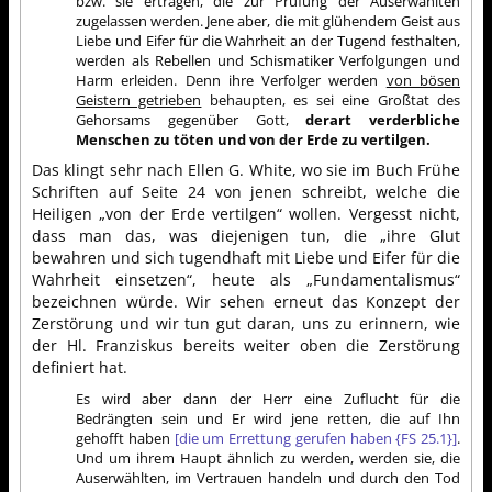
bzw. sie ertragen, die zur Prüfung der Auserwählten
zugelassen werden. Jene aber, die mit glühendem Geist aus
Liebe und Eifer für die Wahrheit an der Tugend festhalten,
werden als Rebellen und Schismatiker Verfolgungen und
Harm erleiden. Denn ihre Verfolger werden
von bösen
Geistern getrieben
behaupten, es sei eine Großtat des
Gehorsams gegenüber Gott,
derart verderbliche
Menschen zu töten und von der Erde zu vertilgen.
Das klingt sehr nach Ellen G. White, wo sie im Buch Frühe
Schriften auf Seite 24 von jenen schreibt, welche die
Heiligen „von der Erde vertilgen“ wollen. Vergesst nicht,
dass man das, was diejenigen tun, die „ihre Glut
bewahren und sich tugendhaft mit Liebe und Eifer für die
Wahrheit einsetzen“, heute als „Fundamentalismus“
bezeichnen würde. Wir sehen erneut das Konzept der
Zerstörung und wir tun gut daran, uns zu erinnern, wie
der Hl. Franziskus bereits weiter oben die Zerstörung
definiert hat.
Es wird aber dann der Herr eine Zuflucht für die
Bedrängten sein und Er wird jene retten, die auf Ihn
gehofft haben
[die um Errettung gerufen haben {FS 25.1}]
.
Und um ihrem Haupt ähnlich zu werden, werden sie, die
Auserwählten, im Vertrauen handeln und durch den Tod