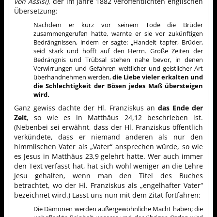
von Assisi)
, der im Jahre 1882 veröffentlichten englischen
Übersetzung:
Nachdem er kurz vor seinem Tode die Brüder
zusammengerufen hatte, warnte er sie vor zukünftigen
Bedrängnissen, indem er sagte: „Handelt tapfer, Brüder,
seid stark und hofft auf den Herrn. Große Zeiten der
Bedrängnis und Trübsal stehen nahe bevor, in denen
Verwirrungen und Gefahren weltlicher und geistlicher Art
überhandnehmen werden,
die Liebe vieler erkalten und
die Schlechtigkeit der Bösen jedes Maß übersteigen
wird.
Ganz gewiss dachte der Hl. Franziskus an
das Ende der
Zeit
, so wie es in Matthäus 24,12 beschrieben ist.
(Nebenbei sei erwähnt, dass der Hl. Franziskus öffentlich
verkündete, dass er niemand anderen als nur den
himmlischen Vater als „Vater“ ansprechen würde, so wie
es Jesus in Matthäus 23,9 gelehrt hatte. Wer auch immer
den Text verfasst hat, hat sich wohl weniger an die Lehre
Jesu gehalten, wenn man den Titel des Buches
betrachtet, wo der Hl. Franziskus als „engelhafter Vater“
bezeichnet wird.) Lasst uns nun mit dem Zitat fortfahren:
Die Dämonen werden außergewöhnliche Macht haben; die