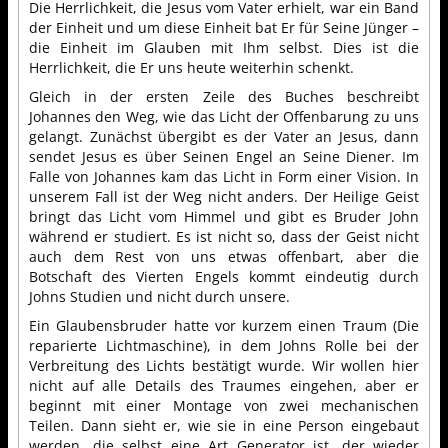
Die Herrlichkeit, die Jesus vom Vater erhielt, war ein Band
der Einheit und um diese Einheit bat Er für Seine Jünger –
die Einheit im Glauben mit Ihm selbst. Dies ist die
Herrlichkeit, die Er uns heute weiterhin schenkt.
Gleich in der ersten Zeile des Buches beschreibt
Johannes den Weg, wie das Licht der Offenbarung zu uns
gelangt. Zunächst übergibt es der Vater an Jesus, dann
sendet Jesus es über Seinen Engel an Seine Diener. Im
Falle von Johannes kam das Licht in Form einer Vision. In
unserem Fall ist der Weg nicht anders. Der Heilige Geist
bringt das Licht vom Himmel und gibt es Bruder John
während er studiert. Es ist nicht so, dass der Geist nicht
auch dem Rest von uns etwas offenbart, aber die
Botschaft des Vierten Engels kommt eindeutig durch
Johns Studien und nicht durch unsere.
Ein Glaubensbruder hatte vor kurzem einen Traum (Die
reparierte Lichtmaschine), in dem Johns Rolle bei der
Verbreitung des Lichts bestätigt wurde. Wir wollen hier
nicht auf alle Details des Traumes eingehen, aber er
beginnt mit einer Montage von zwei mechanischen
Teilen. Dann sieht er, wie sie in eine Person eingebaut
werden, die selbst eine Art Generator ist, der wieder