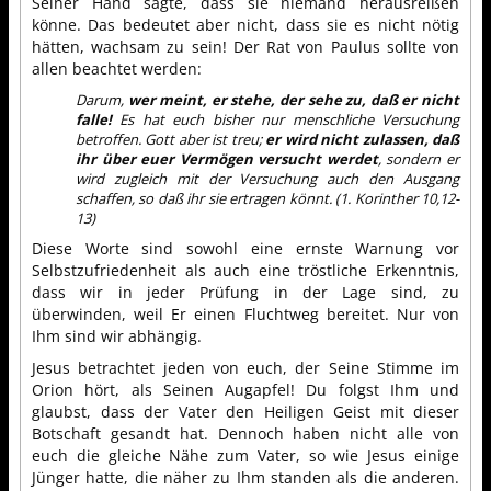
Seiner Hand sagte, dass sie niemand herausreißen
könne. Das bedeutet aber nicht, dass sie es nicht nötig
hätten, wachsam zu sein! Der Rat von Paulus sollte von
allen beachtet werden:
Darum,
wer meint, er stehe, der sehe zu, daß er nicht
falle!
Es hat euch bisher nur menschliche Versuchung
betroffen. Gott aber ist treu;
er wird nicht zulassen, daß
ihr über euer Vermögen versucht werdet
, sondern er
wird zugleich mit der Versuchung auch den Ausgang
schaffen, so daß ihr sie ertragen könnt. (1. Korinther 10,12-
13)
Diese Worte sind sowohl eine ernste Warnung vor
Selbstzufriedenheit als auch eine tröstliche Erkenntnis,
dass wir in jeder Prüfung in der Lage sind, zu
überwinden, weil Er einen Fluchtweg bereitet. Nur von
Ihm sind wir abhängig.
Jesus betrachtet jeden von euch, der Seine Stimme im
Orion hört, als Seinen Augapfel! Du folgst Ihm und
glaubst, dass der Vater den Heiligen Geist mit dieser
Botschaft gesandt hat. Dennoch haben nicht alle von
euch die gleiche Nähe zum Vater, so wie Jesus einige
Jünger hatte, die näher zu Ihm standen als die anderen.