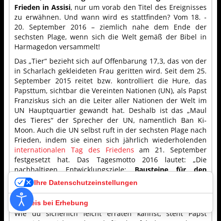
Frieden in Assisi
, nur um vorab den Titel des Ereignisses
zu erwähnen. Und wann wird es stattfinden? Vom 18. -
20. September 2016 – ziemlich nahe dem Ende der
sechsten Plage, wenn sich die Welt gemäß der Bibel in
Harmagedon versammelt!
Das „Tier“ bezieht sich auf Offenbarung 17,3, das von der
in Scharlach gekleideten Frau geritten wird. Seit dem 25.
September 2015 reitet bzw. kontrolliert die Hure, das
Papsttum, sichtbar die Vereinten Nationen (UN), als Papst
Franziskus sich an die Leiter aller Nationen der Welt im
UN Hauptquartier gewandt hat. Deshalb ist das „Maul
des Tieres“ der Sprecher der UN, namentlich Ban Ki-
Moon. Auch die UN selbst ruft in der sechsten Plage nach
Frieden, indem sie einen sich jährlich wiederholenden
internationalen Tag des Friedens
am 21. September
festgesetzt hat. Das Tagesmotto 2016 lautet: „Die
nachhaltigen Entwicklungsziele:
Bausteine für den
Frieden
“. Ban Ki-Moon wird persönlich die Festlichkeiten
Ihre Datenschutzeinstellungen
am 16. September in Japan während einer Zeremonie
eröffnen. Zwei Frösche haben gesprochen.
Hinweis bei Erhebung
Wie du sicherlich leicht erraten kannst, steht Papst