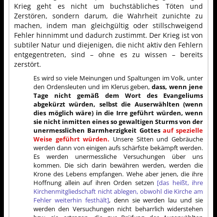
Krieg geht es nicht um buchstäbliches Töten und
Zerstören, sondern darum, die Wahrheit zunichte zu
machen, indem man gleichgültig oder stillschweigend
Fehler hinnimmt und dadurch zustimmt. Der Krieg ist von
subtiler Natur und diejenigen, die nicht aktiv den Fehlern
entgegentreten, sind – ohne es zu wissen – bereits
zerstört.
Es wird so viele Meinungen und Spaltungen im Volk, unter
den Ordensleuten und im Klerus geben,
dass, wenn jene
Tage nicht gemäß dem Wort des Evangeliums
abgekürzt würden, selbst die Auserwählten (wenn
dies möglich wäre) in die Irre geführt würden, wenn
sie nicht inmitten eines so gewaltigen Sturms von der
unermesslichen Barmherzigkeit Gottes
auf spezielle
Weise geführt würden.
Unsere Sitten und Gebräuche
werden dann von einigen aufs schärfste bekämpft werden.
Es werden unermessliche Versuchungen über uns
kommen. Die sich darin bewähren werden, werden die
Krone des Lebens empfangen. Wehe aber jenen, die ihre
Hoffnung allein auf ihren Orden setzen
[das heißt, ihre
Kirchenmitgliedschaft nicht ablegen, obwohl die Kirche am
Fehler weiterhin festhält]
, denn sie werden lau und sie
werden den Versuchungen nicht beharrlich widerstehen