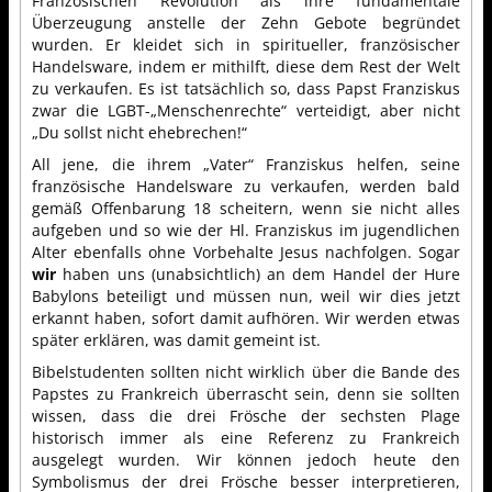
Französischen Revolution als ihre fundamentale
Überzeugung anstelle der Zehn Gebote begründet
wurden. Er kleidet sich in spiritueller, französischer
Handelsware, indem er mithilft, diese dem Rest der Welt
zu verkaufen. Es ist tatsächlich so, dass Papst Franziskus
zwar die LGBT-„Menschenrechte“ verteidigt, aber nicht
„Du sollst nicht ehebrechen!“
All jene, die ihrem „Vater“ Franziskus helfen, seine
französische Handelsware zu verkaufen, werden bald
gemäß Offenbarung 18 scheitern, wenn sie nicht alles
aufgeben und so wie der Hl. Franziskus im jugendlichen
Alter ebenfalls ohne Vorbehalte Jesus nachfolgen. Sogar
wir
haben uns (unabsichtlich) an dem Handel der Hure
Babylons beteiligt und müssen nun, weil wir dies jetzt
erkannt haben, sofort damit aufhören. Wir werden etwas
später erklären, was damit gemeint ist.
Bibelstudenten sollten nicht wirklich über die Bande des
Papstes zu Frankreich überrascht sein, denn sie sollten
wissen, dass die drei Frösche der sechsten Plage
historisch immer als eine Referenz zu Frankreich
ausgelegt wurden. Wir können jedoch heute den
Symbolismus der drei Frösche besser interpretieren,