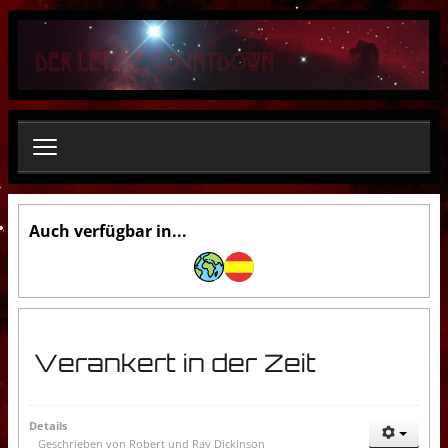
S
u
c
h
e
n
.
.
.
Auch verfügbar in...
Verankert in der Zeit
Details
Geschrieben von
Robert und Ray Dickinson