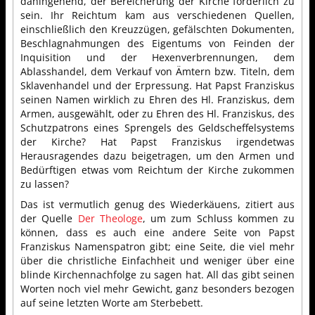
dahingehend, der Bereicherung der Kirche förderlich zu
sein. Ihr Reichtum kam aus verschiedenen Quellen,
einschließlich den Kreuzzügen, gefälschten Dokumenten,
Beschlagnahmungen des Eigentums von Feinden der
Inquisition und der Hexenverbrennungen, dem
Ablasshandel, dem Verkauf von Ämtern bzw. Titeln, dem
Sklavenhandel und der Erpressung. Hat Papst Franziskus
seinen Namen wirklich zu Ehren des Hl. Franziskus, dem
Armen, ausgewählt, oder zu Ehren des Hl. Franziskus, des
Schutzpatrons eines Sprengels des Geldscheffelsystems
der Kirche? Hat Papst Franziskus irgendetwas
Herausragendes dazu beigetragen, um den Armen und
Bedürftigen etwas vom Reichtum der Kirche zukommen
zu lassen?
Das ist vermutlich genug des Wiederkäuens, zitiert aus
der Quelle
Der Theologe
, um zum Schluss kommen zu
können, dass es auch eine andere Seite von Papst
Franziskus Namenspatron gibt; eine Seite, die viel mehr
über die christliche Einfachheit und weniger über eine
blinde Kirchennachfolge zu sagen hat. All das gibt seinen
Worten noch viel mehr Gewicht, ganz besonders bezogen
auf seine letzten Worte am Sterbebett.