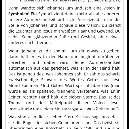
Dann wandte sich Johannes um und sah eine Vision in
Symbolen
! Ein Symbol zieht dabei mehr als alle anderen
unsere Aufmerksamkeit auf sich. Versetze dich an die
Stelle von Johannes und schaue diese Vision. Du siehst
die Leuchter und Jesus mit weißem Haar und Gewand. Du
siehst Seine glänzenden Füße und Gesicht, aber etwas
anderes sticht heraus.
Wenn jemand zu dir kommt, um dir etwas zu geben,
dann hält er es in der Hand und beginnt darüber zu
sprechen und dabei wird deine Aufmerksamkeit
automatisch auf das gerichtet, was er in der Hand hält!
Das ist genau das, was Johannes sah. Er sah das scharfe
zweischneidige Schwert des Wortes Gottes aus Jesu
Mund kommen. Und Gottes Wort spricht über das (man
würde es als spaltend, trennend verstehen), was Er in
Seiner rechten Hand hält: die sieben Sterne. Das ist das
Thema und der Mittelpunkt dieser Vision. Jesus
bezeichnete die sieben Sterne sogar als ein „Geheimnis“.
Was sind also diese sieben Sterne? Jesus sagt uns, dass
sie die Engel der sieben Gemeinden sind. Das heißt, sie
überbringen eine Botschaft an Sein Volk und sie sind