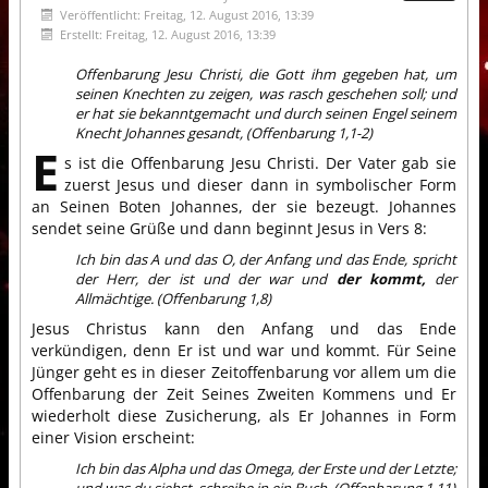
Veröffentlicht: Freitag, 12. August 2016, 13:39
Erstellt: Freitag, 12. August 2016, 13:39
Offenbarung Jesu Christi, die Gott ihm gegeben hat, um
seinen Knechten zu zeigen, was rasch geschehen soll; und
er hat sie bekanntgemacht und durch seinen Engel seinem
Knecht Johannes gesandt, (Offenbarung 1,1-2)
E
s ist die Offenbarung Jesu Christi. Der Vater gab sie
zuerst Jesus und dieser dann in symbolischer Form
an Seinen Boten Johannes, der sie bezeugt. Johannes
sendet seine Grüße und dann beginnt Jesus in Vers 8:
Ich bin das A und das O, der Anfang und das Ende, spricht
der Herr, der ist und der war und
der kommt,
der
Allmächtige. (Offenbarung 1,8)
Jesus Christus kann den Anfang und das Ende
verkündigen, denn Er ist und war und kommt. Für Seine
Jünger geht es in dieser Zeitoffenbarung vor allem um die
Offenbarung der Zeit Seines Zweiten Kommens und Er
wiederholt diese Zusicherung, als Er Johannes in Form
einer Vision erscheint:
Ich bin das Alpha und das Omega, der Erste und der Letzte;
und was du siehst, schreibe in ein Buch. (Offenbarung 1,11)