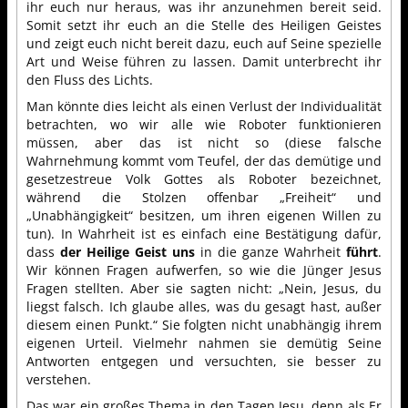
ihr euch nur heraus, was ihr anzunehmen bereit seid.
Somit setzt ihr euch an die Stelle des Heiligen Geistes
und zeigt euch nicht bereit dazu, euch auf Seine spezielle
Art und Weise führen zu lassen. Damit unterbrecht ihr
den Fluss des Lichts.
Man könnte dies leicht als einen Verlust der Individualität
betrachten, wo wir alle wie Roboter funktionieren
müssen, aber das ist nicht so (diese falsche
Wahrnehmung kommt vom Teufel, der das demütige und
gesetzestreue Volk Gottes als Roboter bezeichnet,
während die Stolzen offenbar „Freiheit“ und
„Unabhängigkeit“ besitzen, um ihren eigenen Willen zu
tun). In Wahrheit ist es einfach eine Bestätigung dafür,
dass
der Heilige Geist uns
in die ganze Wahrheit
führt
.
Wir können Fragen aufwerfen, so wie die Jünger Jesus
Fragen stellten. Aber sie sagten nicht: „Nein, Jesus, du
liegst falsch. Ich glaube alles, was du gesagt hast, außer
diesem einen Punkt.“ Sie folgten nicht unabhängig ihrem
eigenen Urteil. Vielmehr nahmen sie demütig Seine
Antworten entgegen und versuchten, sie besser zu
verstehen.
Das war ein großes Thema in den Tagen Jesu, denn als Er