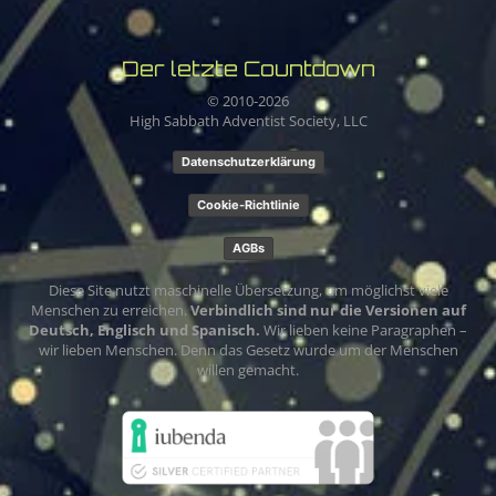
Der letzte Countdown
© 2010-
2026
High Sabbath Adventist Society, LLC
Datenschutzerklärung
Cookie-Richtlinie
AGBs
Diese Site nutzt maschinelle Übersetzung, um möglichst viele
Menschen zu erreichen.
Verbindlich sind nur die Versionen auf
Deutsch, Englisch und Spanisch.
Wir lieben keine Paragraphen –
wir lieben Menschen. Denn das Gesetz wurde um der Menschen
willen gemacht.