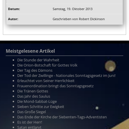
Samstag, 19. Oktober 2013
Geschrieben von Robert Dickinson
Meistgelesene Artikel
Die Stunde der Wahrheit
Die Orion-Botschaft für Gottes Volk
Der Tag des Dämons
Der Tod der Zwillinge - Nationales Sonntagsgesetz im Juni!
Erleuchtet von Seiner Herrlichkeit
Frauenordination bringt das Sonntagsgesetz
Die Tränen Gottes
Das Jahr des Saulus
Die Mond-Sabbat-Lüge
Sieben Schritte zur Ewigkeit
Das Große Siegel
Das Ende der Kirche der Siebenten-Tags-Adventisten
Es ist der Herr!
Satan entlarvt