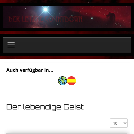
S
u
c
h
e
n
.
.
.
Auch verfügbar in...
Der lebendige Geist
Anzeige #