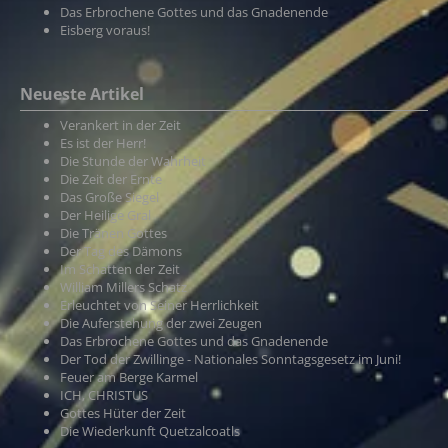
Das Erbrochene Gottes und das Gnadenende
Eisberg voraus!
Neueste Artikel
Verankert in der Zeit
Es ist der Herr!
Die Stunde der Wahrheit
Die Zeit der Ernte
Das Große Siegel
Der Heilige Gral
Die Tränen Gottes
Der Tag des Dämons
Im Schatten der Zeit
William Millers Schatz
Erleuchtet von Seiner Herrlichkeit
Die Auferstehung der zwei Zeugen
Das Erbrochene Gottes und das Gnadenende
Der Tod der Zwillinge - Nationales Sonntagsgesetz im Juni!
Feuer am Berge Karmel
ICH, CHRISTUS
Gottes Hüter der Zeit
Die Wiederkunft Quetzalcoatls