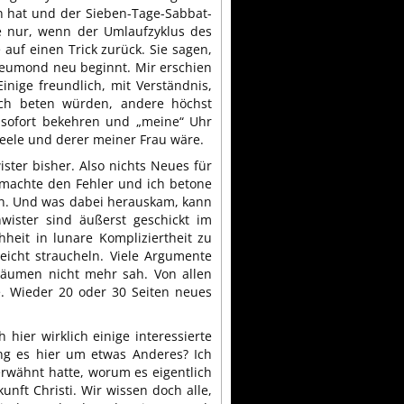
n hat und der Sieben-Tage-Sabbat-
 nur, wenn der Umlaufzyklus des
auf einen Trick zurück. Sie sagen,
eumond neu beginnt. Mir erschien
Einige freundlich, mit Verständnis,
ich beten würden, andere höchst
 sofort bekehren und „meine“ Uhr
Seele und derer meiner Frau wäre.
ster bisher. Also nichts Neues für
 machte den Fehler und ich betone
esen. Und was dabei herauskam, kann
wister sind äußerst geschickt im
heit in lunare Kompliziertheit zu
eicht straucheln. Viele Argumente
Bäumen nicht mehr sah. Von allen
. Wieder 20 oder 30 Seiten neues
 hier wirklich einige interessierte
ng es hier um etwas Anderes? Ich
rwähnt hatte, worum es eigentlich
unft Christi. Wir wissen doch alle,