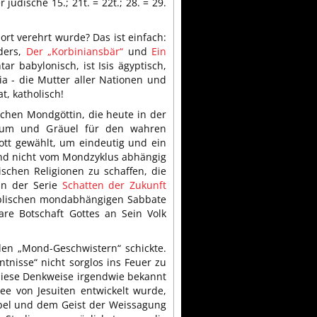
 jüdische 15.; 21t. = 22t.; 28. = 29.
 dort verehrt wurde? Das ist einfach:
ders,
Der „Korbiniansbär“
und
Ein
tar babylonisch, ist Isis ägyptisch,
a - die Mutter aller Nationen und
, katholisch!
chen Mondgöttin, die heute in der
entum und Gräuel für den wahren
tt gewählt, um eindeutig und ein
nd nicht vom Mondzyklus abhängig
schen Religionen zu schaffen, die
ln der Serie
Schatten der Zukunft
iblischen mondabhängigen Sabbate
e Botschaft Gottes an Sein Volk
den „Mond-Geschwistern“ schickte.
tnisse“ nicht sorglos ins Feuer zu
diese Denkweise irgendwie bekannt
ee von Jesuiten entwickelt wurde,
Bibel und dem Geist der Weissagung