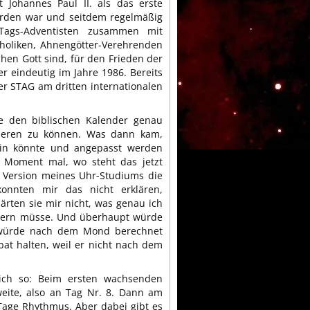
t Johannes Paul II. als das erste
orden war und seitdem regelmäßig
n-Tags-Adventisten zusammen mit
tholiken, Ahnengötter-Verehrenden
hen Gott sind, für den Frieden der
r eindeutig im Jahre 1986. Bereits
der STAG am dritten internationalen
e den biblischen Kalender genau
udieren zu können. Was dann kam,
sein könnte und angepasst werden
 Moment mal, wo steht das jetzt
n Version meines Uhr-Studiums die
konnten mir das nicht erklären,
ärten sie mir nicht, was genau ich
ändern müsse. Und überhaupt würde
l würde nach dem Mond berechnet
at halten, weil er nicht nach dem
lich so: Beim ersten wachsenden
eite, also an Tag Nr. 8. Dann am
Tage Rhythmus. Aber dabei gibt es