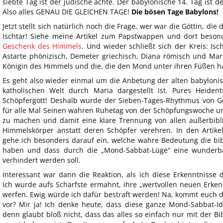
siebte Tag ist der jüdische achte. Der babylonische 14. Tag ist der
Also alles GENAU DIE GLEICHEN TAGE!
Die bösen Tage Babylons!
Jetzt stellt sich natürlich noch die Frage, wer war die Göttin, die
Ischtar! Siehe meine Artikel zum Papstwappen und dort beson
Geschenk des Himmels
. Und wieder schließt sich der Kreis: Isch
Astarte phönizisch, Demeter griechisch, Diana römisch und Mari
Königin des Himmels und die, die den Mond unter ihren Füßen hat
Es geht also wieder einmal um die Anbetung der alten babylonis
katholischen Welt durch Maria dargestellt ist. Pures Heid
Schöpfergott! Deshalb wurde der Sieben-Tages-Rhythmus von Go
für alle Mal Seinen wahren Ruhetag von der Schöpfungswoche u
zu machen und damit eine klare Trennung von allen außerbibli
Himmelskörper anstatt deren Schöpfer verehren. In den Artike
gehe ich besonders darauf ein, welche wahre Bedeutung die b
haben und dass durch die „Mond-Sabbat-Lüge“ eine wunderbar
verhindert werden soll.
Interessant war dann die Reaktion, als ich diese Erkenntnisse 
Ich wurde aufs Schärfste ermahnt, ihre „wertvollen neuen Erkenn
werfen. Ewig würde ich dafür bestraft werden! Na, kommt euch 
vor? Mir ja! Ich denke heute, dass diese ganze Mond-Sabbat-Id
denn glaubt bloß nicht, dass das alles so einfach nur mit der 