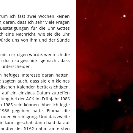
arum ich fast zwei Wochen keinen
n daran, dass ich sehr viele Fragen
Bestätigungen für die Uhr Gottes
ch eine Nachricht, wie sie die Uhr
t würde uns von ihm und der Sünde
 mich erfolgen würde, wenn ich die
n doch so geschickt gemacht, dass
u unterscheiden.
h heftiges Interesse daran hatten,
 sagten auch, dass sie ein kleines
ischen Kalender berücksichtigen.
 auf ein einziges Datum zutreffen
llung bei der ACK im Frühjahr 1986
so 1985 sein können. Aber ich legte
 1986 gegeben hatte. Einmal die
rnden Vereinigung. Und das zweite
sein kann, geschah dann bald darauf
gesandter der STAG nahm am ersten