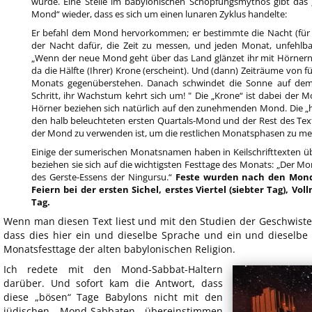
wurde. Eine Stelle im babylonischen Schöpfungsmythos gibt da
Mond“ wieder, dass es sich um einen lunaren Zyklus handelte:
Er befahl dem Mond hervorkommen; er bestimmte die Nacht (für s
der Nacht dafür, die Zeit zu messen, und jeden Monat, unfehlba
„Wenn der neue Mond geht über das Land glänzet ihr mit Hörnern,
da die Hälfte (Ihrer) Krone (erscheint). Und (dann) Zeiträume von 
Monats gegenüberstehen. Danach schwindet die Sonne auf dem
Schritt, ihr Wachstum kehrt sich um! " Die „Krone“ ist dabei der 
Hörner beziehen sich natürlich auf den zunehmenden Mond. Die „h
den halb beleuchteten ersten Quartals-Mond und der Rest des Texte
der Mond zu verwenden ist, um die restlichen Monatsphasen zu me
Einige der sumerischen Monatsnamen haben in Keilschrifttexten ü
beziehen sie sich auf die wichtigsten Festtage des Monats: „Der M
des Gerste-Essens der Ningursu.“
Feste wurden nach den Mond
Feiern bei der ersten Sichel, erstes Viertel (siebter Tag), Vo
Tag.
Wenn man diesen Text liest und mit den Studien der Geschwister
dass dies hier ein und dieselbe Sprache und ein und dieselbe 
Monatsfesttage der alten babylonischen Religion.
Ich redete mit den Mond-Sabbat-Haltern
darüber. Und sofort kam die Antwort, dass
diese „bösen“ Tage Babylons nicht mit den
jüdischen Mond-Sabbaten übereinstimmen