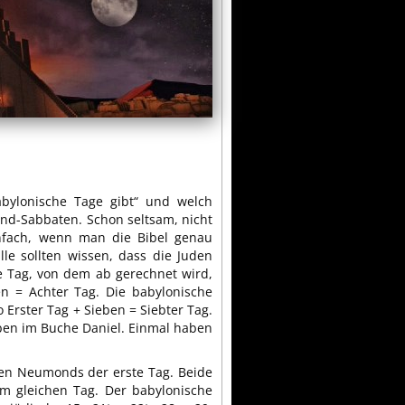
bylonische Tage gibt“ und welch
nd-Sabbaten. Schon seltsam, nicht
nfach, wenn man die Bibel genau
le sollten wissen, dass die Juden
e Tag, von dem ab gerechnet wird,
n = Achter Tag. Die babylonische
o Erster Tag + Sieben = Siebter Tag.
ben im Buche Daniel. Einmal haben
den Neumonds der erste Tag. Beide
am gleichen Tag. Der babylonische