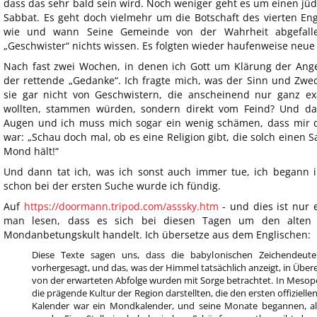
dass das sehr bald sein wird. Noch weniger geht es um einen jü
Sabbat. Es geht doch vielmehr um die Botschaft des vierten Eng
wie und wann Seine Gemeinde von der Wahrheit abgefalle
„Geschwister“ nichts wissen. Es folgten wieder haufenweise neu
Nach fast zwei Wochen, in denen ich Gott um Klärung der Ange
der rettende „Gedanke“. Ich fragte mich, was der Sinn und Zwec
sie gar nicht von Geschwistern, die anscheinend nur ganz ex
wollten, stammen würden, sondern direkt vom Feind? Und da
Augen und ich muss mich sogar ein wenig schämen, dass mir da
war: „Schau doch mal, ob es eine Religion gibt, die solch einen 
Mond hält!“
Und dann tat ich, was ich sonst auch immer tue, ich begann i
schon bei der ersten Suche wurde ich fündig.
Auf
https://doormann.tripod.com/asssky.htm
- und dies ist nur e
man lesen, dass es sich bei diesen Tagen um den alten 
Mondanbetungskult handelt. Ich übersetze aus dem Englischen:
Diese Texte sagen uns, dass die babylonischen Zeichendeute
vorhergesagt, und das, was der Himmel tatsächlich anzeigt, in Üb
von der erwarteten Abfolge wurden mit Sorge betrachtet. In Mesop
die prägende Kultur der Region darstellten, die den ersten offiziel
Kalender war ein Mondkalender, und seine Monate begannen, als