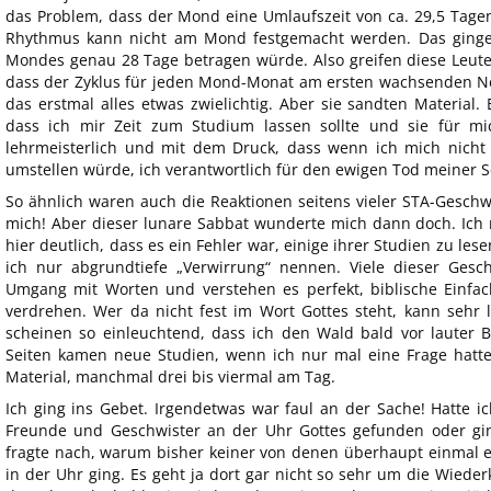
das Problem, dass der Mond eine Umlaufszeit von ca. 29,5 Tage
Rhythmus kann nicht am Mond festgemacht werden. Das ginge
Mondes genau 28 Tage betragen würde. Also greifen diese Leute 
dass der Zyklus für jeden Mond-Monat am ersten wachsenden N
das erstmal alles etwas zwielichtig. Aber sie sandten Material. 
dass ich mir Zeit zum Studium lassen sollte und sie für m
lehrmeisterlich und mit dem Druck, dass wenn ich mich nicht
umstellen würde, ich verantwortlich für den ewigen Tod meiner 
So ähnlich waren auch die Reaktionen seitens vieler STA-Geschwi
mich! Aber dieser lunare Sabbat wunderte mich dann doch. Ich
hier deutlich, dass es ein Fehler war, einige ihrer Studien zu l
ich nur abgrundtiefe „Verwirrung“ nennen. Viele dieser Gesch
Umgang mit Worten und verstehen es perfekt, biblische Einfach
verdrehen. Wer da nicht fest im Wort Gottes steht, kann sehr l
scheinen so einleuchtend, dass ich den Wald bald vor lauter 
Seiten kamen neue Studien, wenn ich nur mal eine Frage hatte
Material, manchmal drei bis viermal am Tag.
Ich ging ins Gebet. Irgendetwas war faul an der Sache! Hatte ich
Freunde und Geschwister an der Uhr Gottes gefunden oder gi
fragte nach, warum bisher keiner von denen überhaupt einmal e
in der Uhr ging. Es geht ja dort gar nicht so sehr um die Wiederk