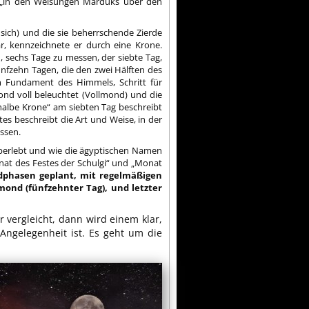
s „in den Weisungen Marduks über den
ich) und die sie beherrschende Zierde
r, kennzeichnete er durch eine Krone.
 sechs Tage zu messen, der siebte Tag,
fünfzehn Tagen, die den zwei Hälften des
 Fundament des Himmels, Schritt für
Mond voll beleuchtet (Vollmond) und die
albe Krone“ am siebten Tag beschreibt
s beschreibt die Art und Weise, in der
ssen.
berlebt und wie die ägyptischen Namen
onat des Festes der Schulgi“ und „Monat
phasen geplant, mit regelmäßigen
llmond (fünfzehnter Tag), und letzter
 vergleicht, dann wird einem klar,
Angelegenheit ist. Es geht um die