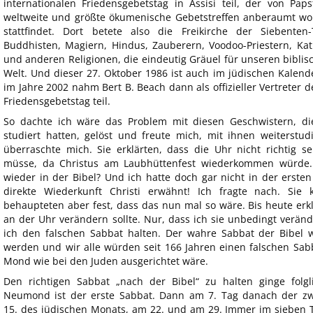
internationalen Friedensgebetstag in Assisi teil, der von Paps
weltweite und größte ökumenische Gebetstreffen anberaumt w
stattfindet. Dort betete also die Freikirche der Siebente
Buddhisten, Magiern, Hindus, Zauberern, Voodoo-Priestern, Ka
und anderen Religionen, die eindeutig Gräuel für unseren biblisc
Welt. Und dieser 27. Oktober 1986 ist auch im jüdischen Kalende
im Jahre 2002 nahm Bert B. Beach dann als offizieller Vertreter 
Friedensgebetstag teil.
So dachte ich wäre das Problem mit diesen Geschwistern, di
studiert hatten, gelöst und freute mich, mit ihnen weiterst
überraschte mich. Sie erklärten, dass die Uhr nicht richtig 
müsse, da Christus am Laubhüttenfest wiederkommen würde.
wieder in der Bibel? Und ich hatte doch gar nicht in der erste
direkte Wiederkunft Christi erwähnt! Ich fragte nach. Sie 
behaupteten aber fest, dass das nun mal so wäre. Bis heute erkl
an der Uhr verändern sollte. Nur, dass ich sie unbedingt ver
ich den falschen Sabbat halten. Der wahre Sabbat der Bibe
werden und wir alle würden seit 166 Jahren einen falschen Sabb
Mond wie bei den Juden ausgerichtet wäre.
Den richtigen Sabbat „nach der Bibel“ zu halten ginge folg
Neumond ist der erste Sabbat. Dann am 7. Tag danach der zw
15. des jüdischen Monats, am 22. und am 29. Immer im sieben 