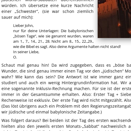
würden. Ich übersetze eine kurze Nachricht
einer „Schwester“, (sie war schon ziemlich
sauer auf mich):
Lieber John,
nur für deine Unterlagen: Die babylonischen
„bösen Tage“, wie sie genannt wurden, waren
am 1., 7., 14., 21., 28. Nicht am 8., 15., 22.,29.,
wie die Bibel es sagt. Also deine Argumente halten nicht stand!
In seiner Liebe,
O.
Schaut mal genau hin! Da wird zugegeben, dass es „böse ba
Wunder, die sind genau immer einen Tag vor den „jüdischen“ Mo
wahr? Wie kann das sein? Die Antwort ist wie immer ganz ei
studiert und auch ein wenig Hintergrundinformation hat. Wir al
eine sogenannte Inklusiv-Rechnung machen. Für sie ist der erst
immer in der Gesamtsumme erhalten. Also: Erster Tag + Siebe
Rechenweise ist exklusiv. Der erste Tag wird nicht mitgezählt. Als
(Das löst übrigens auch ein Problem mit den Regierungszeitanga
wir jüdische und einmal babylonische Zeitangabe.)
Was folgert daraus? Bei beiden ist der Tag des ersten wachsen
hielten also den jeweils ersten Monats-„Sabbat“ nachweislich 