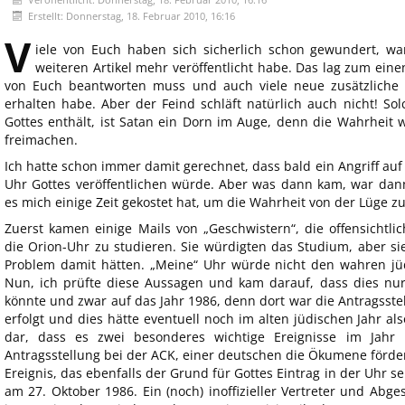
Erstellt: Donnerstag, 18. Februar 2010, 16:16
V
iele von Euch haben sich sicherlich schon gewundert, w
weiteren Artikel mehr veröffentlicht habe. Das lag zum eine
von Euch beantworten muss und auch viele neue zusätzliche 
erhalten habe. Aber der Feind schläft natürlich auch nicht! Sol
Gottes enthält, ist Satan ein Dorn im Auge, denn die Wahrhei
freimachen.
Ich hatte schon immer damit gerechnet, dass bald ein Angriff auf
Uhr Gottes veröffentlichen würde. Aber was dann kam, war dan
es mich einige Zeit gekostet hat, um die Wahrheit von der Lüge z
Zuerst kamen einige Mails von „Geschwistern“, die offensichtlic
die Orion-Uhr zu studieren. Sie würdigten das Studium, aber sie
Problem damit hätten. „Meine“ Uhr würde nicht den wahren jüd
Nun, ich prüfte diese Aussagen und kam darauf, dass dies nur
könnte und zwar auf das Jahr 1986, denn dort war die Antragsste
erfolgt und dies hätte eventuell noch im alten jüdischen Jahr al
dar, dass es zwei besonderes wichtige Ereignisse im Jahr
Antragsstellung bei der ACK, einer deutschen die Ökumene förde
Ereignis, das ebenfalls der Grund für Gottes Eintrag in der Uhr 
am 27. Oktober 1986. Ein (noch) inoffizieller Vertreter und Ab