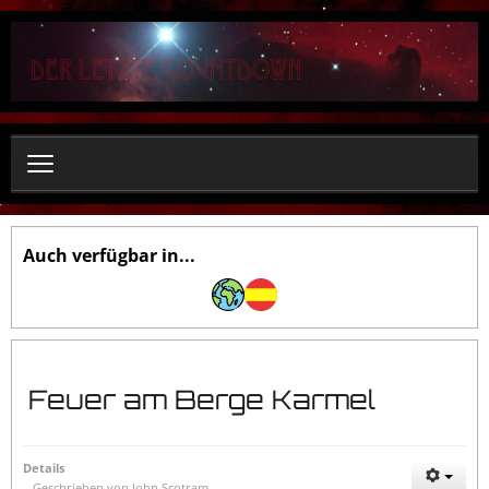
S
u
c
h
e
n
.
.
.
Auch verfügbar in...
Feuer am Berge Karmel
Details
Geschrieben von
John Scotram