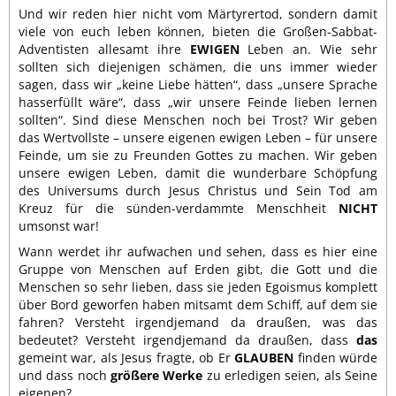
Und wir reden hier nicht vom Märtyrertod, sondern damit
viele von euch leben können, bieten die Großen-Sabbat-
Adventisten allesamt ihre
EWIGEN
Leben an. Wie sehr
sollten sich diejenigen schämen, die uns immer wieder
sagen, dass wir „keine Liebe hätten“, dass „unsere Sprache
hasserfüllt wäre“, dass „wir unsere Feinde lieben lernen
sollten“. Sind diese Menschen noch bei Trost? Wir geben
das Wertvollste – unsere eigenen ewigen Leben – für unsere
Feinde, um sie zu Freunden Gottes zu machen. Wir geben
unsere ewigen Leben, damit die wunderbare Schöpfung
des Universums durch Jesus Christus und Sein Tod am
Kreuz für die sünden-verdammte Menschheit
NICHT
umsonst war!
Wann werdet ihr aufwachen und sehen, dass es hier eine
Gruppe von Menschen auf Erden gibt, die Gott und die
Menschen so sehr lieben, dass sie jeden Egoismus komplett
über Bord geworfen haben mitsamt dem Schiff, auf dem sie
fahren? Versteht irgendjemand da draußen, was das
bedeutet? Versteht irgendjemand da draußen, dass
das
gemeint war, als Jesus fragte, ob Er
GLAUBEN
finden würde
und dass noch
größere Werke
zu erledigen seien, als Seine
eigenen?