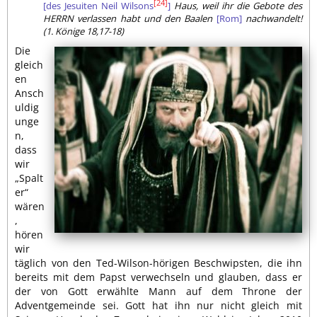
[24]
[des Jesuiten Neil Wilsons
]
Haus, weil ihr die Gebote des
HERRN verlassen habt und den Baalen
[Rom]
nachwandelt!
(1. Könige 18,17-18)
Die
gleich
en
Ansch
uldig
unge
n,
dass
wir
„Spalt
er“
wären
,
hören
wir
täglich von den Ted-Wilson-hörigen Beschwipsten, die ihn
bereits mit dem Papst verwechseln und glauben, dass er
der von Gott erwählte Mann auf dem Throne der
Adventgemeinde sei. Gott hat ihn nur nicht gleich mit