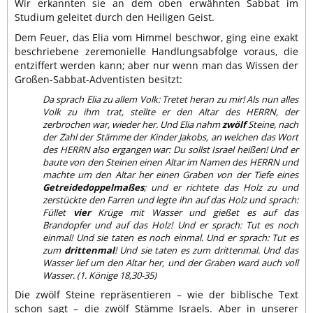
Wir erkannten sie an dem oben erwähnten Sabbat im
Studium geleitet durch den Heiligen Geist.
Dem Feuer, das Elia vom Himmel beschwor, ging eine exakt
beschriebene zeremonielle Handlungsabfolge voraus, die
entziffert werden kann; aber nur wenn man das Wissen der
Großen-Sabbat-Adventisten besitzt:
Da sprach Elia zu allem Volk: Tretet heran zu mir! Als nun alles
Volk zu ihm trat, stellte er den Altar des HERRN, der
zerbrochen war, wieder her. Und Elia nahm
zwölf
Steine, nach
der Zahl der Stämme der Kinder Jakobs, an welchen das Wort
des HERRN also ergangen war: Du sollst Israel heißen! Und er
baute von den Steinen einen Altar im Namen des HERRN und
machte um den Altar her einen Graben von der Tiefe eines
Getreidedoppelmaßes
; und er richtete das Holz zu und
zerstückte den Farren und legte ihn auf das Holz und sprach:
Füllet
vier
Krüge mit Wasser und gießet es auf das
Brandopfer und auf das Holz! Und er sprach: Tut es noch
einmal! Und sie taten es noch einmal. Und er sprach: Tut es
zum
drittenmal
! Und sie taten es zum drittenmal. Und das
Wasser lief um den Altar her, und der Graben ward auch voll
Wasser. (1. Könige 18,30-35)
Die zwölf Steine repräsentieren – wie der biblische Text
schon sagt – die zwölf Stämme Israels. Aber in unserer