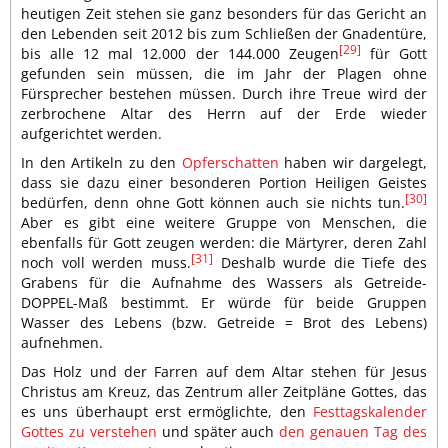
heutigen Zeit stehen sie ganz besonders für das Gericht an
den Lebenden seit 2012 bis zum Schließen der Gnadentüre,
[29]
bis alle 12 mal 12.000 der 144.000 Zeugen
für Gott
gefunden sein müssen, die im Jahr der Plagen ohne
Fürsprecher bestehen müssen. Durch ihre Treue wird der
zerbrochene Altar des Herrn auf der Erde wieder
aufgerichtet werden.
In den Artikeln zu den
Opferschatten
haben wir dargelegt,
dass sie dazu einer besonderen Portion Heiligen Geistes
[30]
bedürfen, denn ohne Gott können auch sie nichts tun.
Aber es gibt eine weitere Gruppe von Menschen, die
ebenfalls für Gott zeugen werden: die Märtyrer, deren Zahl
[31]
noch voll werden muss.
Deshalb wurde die Tiefe des
Grabens für die Aufnahme des Wassers als Getreide-
DOPPEL-Maß bestimmt. Er würde für beide Gruppen
Wasser des Lebens (bzw. Getreide = Brot des Lebens)
aufnehmen.
Das Holz und der Farren auf dem Altar stehen für Jesus
Christus am Kreuz, das Zentrum aller Zeitpläne Gottes, das
es uns überhaupt erst ermöglichte, den
Festtagskalender
Gottes zu verstehen
und später auch
den genauen Tag des