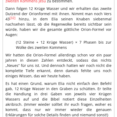
zweiten Kommens Jesu
zu bestimmen.
Dann folgen 12 Krüge Wasser und wir erhalten das zweite
Dutzend der Orionformel mit ihnen. Nimmt man noch Vers
[32]
43
hinzu, in dem Elia seinen Knaben siebenmal
nachsehen lässt, ob die Regenwolke bereits sichtbar sein
würde, haben wir die gesamte göttliche Orion-Formel vor
Augen:
(12 Steine + 12 Krüge Wasser) × 7 Phasen bis zur
Wolke des zweiten Kommens
Wir hatten die Orion-Formel allerdings schon vor ein paar
Jahren in diesen Zahlen entdeckt, sodass das nichts
„Neues“ für uns ist. Und dennoch hatten wir noch nicht die
komplette Tiefe erkannt, denn damals fehlte uns noch
einiges Wissen, das wir heute haben.
Es hat einen Grund, warum Elia nicht einfach den Befehl
gab, 12 Krüge Wasser in den Graben zu schütten. Er teilte
die Handlung in drei Gaben von jeweils vier Krügen
Wassers auf und die Bibel notiert diese Einzelheiten
akribisch. (Immer wieder solltet ihr euch fragen, woher es
kommt, dass nur wir immer wieder die genauen
Erklärungen für solche Details finden und niemand sonst!)