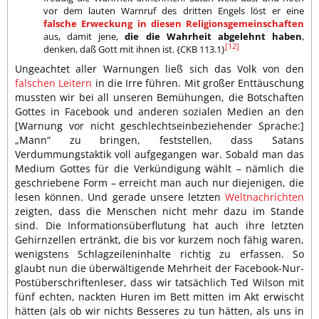
vor dem lauten Warnruf des dritten Engels löst er eine
falsche Erweckung in diesen Religionsgemeinschaften
aus, damit jene,
die die Wahrheit abgelehnt haben
,
[12]
denken, daß Gott mit ihnen ist. {CKB 113.1}
Ungeachtet aller Warnungen ließ sich das Volk von den
falschen Leitern
in die Irre führen. Mit großer Enttäuschung
mussten wir bei all unseren Bemühungen, die Botschaften
Gottes in Facebook und anderen sozialen Medien an den
[Warnung vor nicht geschlechtseinbeziehender Sprache:]
„Mann“ zu bringen, feststellen, dass Satans
Verdummungstaktik voll aufgegangen war. Sobald man das
Medium Gottes für die Verkündigung wählt – nämlich die
geschriebene Form – erreicht man auch nur diejenigen, die
lesen können. Und gerade unsere letzten
Weltnachrichten
zeigten, dass die Menschen nicht mehr dazu im Stande
sind. Die Informationsüberflutung hat auch ihre letzten
Gehirnzellen ertränkt, die bis vor kurzem noch fähig waren,
wenigstens Schlagzeileninhalte richtig zu erfassen. So
glaubt nun die überwältigende Mehrheit der Facebook-Nur-
Postüberschriftenleser, dass wir tatsächlich Ted Wilson mit
fünf echten, nackten Huren im Bett mitten im Akt erwischt
hätten (als ob wir nichts Besseres zu tun hätten, als uns in