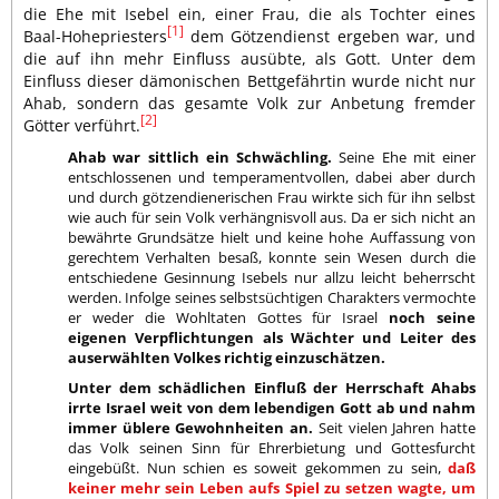
die Ehe mit Isebel ein, einer Frau, die als Tochter eines
[1]
Baal-Hohepriesters
dem Götzendienst ergeben war, und
die auf ihn mehr Einfluss ausübte, als Gott. Unter dem
Einfluss dieser dämonischen Bettgefährtin wurde nicht nur
Ahab, sondern das gesamte Volk zur Anbetung fremder
[2]
Götter verführt.
Ahab war sittlich ein Schwächling.
Seine Ehe mit einer
entschlossenen und temperamentvollen, dabei aber durch
und durch götzendienerischen Frau wirkte sich für ihn selbst
wie auch für sein Volk verhängnisvoll aus. Da er sich nicht an
bewährte Grundsätze hielt und keine hohe Auffassung von
gerechtem Verhalten besaß, konnte sein Wesen durch die
entschiedene Gesinnung Isebels nur allzu leicht beherrscht
werden. Infolge seines selbstsüchtigen Charakters vermochte
er weder die Wohltaten Gottes für Israel
noch seine
eigenen Verpflichtungen als Wächter und Leiter des
auserwählten Volkes richtig einzuschätzen.
Unter dem schädlichen Einfluß der Herrschaft Ahabs
irrte Israel weit von dem lebendigen Gott ab und nahm
immer üblere Gewohnheiten an.
Seit vielen Jahren hatte
das Volk seinen Sinn für Ehrerbietung und Gottesfurcht
eingebüßt. Nun schien es soweit gekommen zu sein,
daß
keiner mehr sein Leben aufs Spiel zu setzen wagte, um