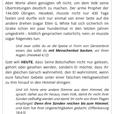
Aber Worte allein genügten oft nicht, um dem Volk seine
Übertretungen deutlich zu machen. Der arme Prophet der
144.000 Übrigen, Hesekiel, musste nicht nur 430 Tage
fasten und durfte sich nur einmal von einer Seite auf die
andere drehen (sogar Ellen G. White hat sich sicherlich im
Grabe schon ein paar hundertmal in den letzten Jahren
umgedreht – bildlich gesprochen natürlich), nein, er musste
sogar folgendes tun:
Und zwar sollst du es die Speise in Form von Gerstenbrot
essen; das sollst du
mit Menschenkot backen
, vor ihren
Augen. (Hesekiel 4,12)
Gott will
HEUTE
, dass Seine Botschaften nicht nur gelesen,
gehört oder gesehen werden, sondern Er möchte, dass ihr
den gleichen Geruch wahrnehmt, den Er wahrnimmt, wenn
eure falschen Gebete unter einer falschen Heilsgewissheit
zu Ihm hinauf in den Himmel dringen:
Und ich hörte eine andere Stimme aus dem Himmel, die
sprach: Gehet aus ihr heraus, mein Volk, damit ihr nicht ihrer
Sünden teilhaftig werdet und damit ihr nicht von ihren Plagen
empfanget!
Denn ihre Sünden reichen bis zum Himmel
,
und Gott hat ihrer Ungerechtigkeiten gedacht. (Offenbarung
18,4-5)