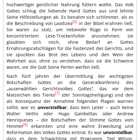
hochwertiger geistlicher Nahrung füttern wollte. Das Volk
Gottes schlug die liebende Hand Gottes aus und lehnte
Seine Hilfestellungen ab. Es benahm sich schlimmer, als es
[6]
die Beschreibung von Laodizea
in der Bibel erahnen ließ.
Sie waren zu stolz, um liebevolle Rüge in Form von
konzentriertem Lese-Trockenfutter anzunehmen, sie
glaubten sich reich, ohne Bedarf an Gottes
Ernährungsratschlägen für die Fastenzeit des Gerichts, und
sie spuckten das Brot des Lebens und den Wein der
Wahrheit aus, ohne zu verstehen, dass sie die Schweine
waren, vor die Gott Seine Perlen werfen ließ.
Nach fünf Jahren der Übermittlung der wichtigsten
Botschaften Gottes an die Generalkonferenz des
„auserwählten Gerichtsvolkes Gottes“, das vor dem
[7]
Malzeichen des Tieres
(der Sonntagsheiligung) und den
als Konsequenz der Annahme folgenden Plagen warnen
sollte, war es
unvorstellbar
, dass kein Leiter – auch keine
Walter Veiths oder Hugo Gambettas oder Andrew
Henriqueses – die Botschaften der Stimme Gottes vom
[8]
Himmel
erkannten und eine wahre Erweckung und
Reformation des Volkes Gottes eintrat. Es war
unvorstellbar
,
dass es dem Schwächling mit Programm, Ted Wilson,