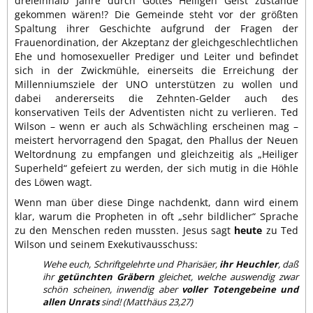
dreieinhalb Jahre durch Gottes Heiligen Geist zustande
gekommen wären!? Die Gemeinde steht vor der größten
Spaltung ihrer Geschichte aufgrund der Fragen der
Frauenordination, der Akzeptanz der gleichgeschlechtlichen
Ehe und homosexueller Prediger und Leiter und befindet
sich in der Zwickmühle, einerseits die Erreichung der
Millenniumsziele der UNO unterstützen zu wollen und
dabei andererseits die Zehnten-Gelder auch des
konservativen Teils der Adventisten nicht zu verlieren. Ted
Wilson – wenn er auch als Schwächling erscheinen mag –
meistert hervorragend den Spagat, den Phallus der Neuen
Weltordnung zu empfangen und gleichzeitig als „Heiliger
Superheld“ gefeiert zu werden, der sich mutig in die Höhle
des Löwen wagt.
Wenn man über diese Dinge nachdenkt, dann wird einem
klar, warum die Propheten in oft „sehr bildlicher“ Sprache
zu den Menschen reden mussten. Jesus sagt
heute
zu Ted
Wilson und seinem Exekutivausschuss:
Wehe euch, Schriftgelehrte und Pharisäer,
ihr Heuchler
, daß
ihr
getünchten Gräbern
gleichet, welche auswendig zwar
schön scheinen, inwendig aber
voller Totengebeine und
allen Unrats
sind! (Matthäus 23,27)