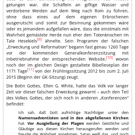
gelungen war, die Schäflein an giftige Wasser und
verdorbene Weiden auf dem Weg nach Rom zu führen,
ohne dass eines auf dem eigenen Erbrochenen
ausgerutscht und somit zur Besinnung gekommen wäre
oder es jemandem aufgefallen wäre, dass die einstmals mit
Wahrheit gemästete Herde nun eher den Totenknochen im
[9]
Tale Hesekiels
ähnelte. Sein Programm der falschen
„Erweckung und Reformation“ begann fast genau 1260 Tage
vor der kommenden Generalkonferenzsitzung mit
[10]
Inbetriebnahme der entsprechenden Website,
wovon
noch der im gleichen Design gestaltete Bibelleseplan der
[11]
1171 Tage
von der Frühlingssitzung 2012 bis zum 2. Juli
2015 (Beginn der GK-Sitzung) zeugt.
Die Botin Gottes, Ellen G. White, hatte das Volk vor langer
Zeit vor dieser falschen Erweckung gewarnt – auch den Teil
des Volkes Gottes, der sich noch in anderen „Konferenzen“
befindet:
Ich sah, daß Gott aufrichtige Nachfolger unter den
Namensadventisten und in den abgefallenen Kirchen
hat.
Vor Ausgießung der Plagen
werden Geistliche und
Gläubige aus diesen Kirchen herausgerufen werden und
freudig die Wahrheit annehmen. Satan weiß das, und noch