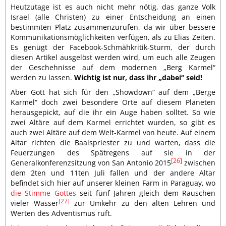
Heutzutage ist es auch nicht mehr nötig, das ganze Volk
Israel (alle Christen) zu einer Entscheidung an einen
bestimmten Platz zusammenzurufen, da wir über bessere
Kommunikationsmöglichkeiten verfügen, als zu Elias Zeiten.
Es genügt der Facebook-Schmähkritik-Sturm, der durch
diesen Artikel ausgelöst werden wird, um euch alle Zeugen
der Geschehnisse auf dem modernen „Berg Karmel“
werden zu lassen.
Wichtig ist nur, dass ihr „dabei“ seid!
Aber Gott hat sich für den „Showdown“ auf dem „Berge
Karmel“ doch zwei besondere Orte auf diesem Planeten
herausgepickt, auf die ihr ein Auge haben solltet. So wie
zwei Altäre auf dem Karmel errichtet wurden, so gibt es
auch zwei Altäre auf dem Welt-Karmel von heute. Auf einem
Altar richten die Baalspriester zu und warten, dass die
Feuerzungen des Spätregens auf sie in der
[26]
Generalkonferenzsitzung von San Antonio 2015
zwischen
dem 2ten und 11ten Juli fallen und der andere Altar
befindet sich hier auf unserer kleinen Farm in Paraguay, wo
die Stimme Gottes
seit fünf Jahren gleich dem Rauschen
[27]
vieler Wasser
zur Umkehr zu den alten Lehren und
Werten des Adventismus ruft.