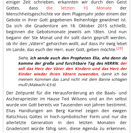
einiger Zeit schrieben, erkannten wir durch den Geist
Gottes, dass
die letzten 10 Monate
der
Menschheitsgeschichte vor dem Plagenjahr jeder einem der
Gebote in ihrer Gott gegebenen Reihenfolge gewidmet ist.
Da sich die Gnadentüre am 18. Oktober 2015 schließt,
beginnen die Gebotsmonate jeweils am 18ten. Und nun
begann der 5te Monat und ihr sollt darin geprüft werden,
ob ihr den „Vätern“ gehorchen wollt, auf dass ihr ewig lebet
[28]
im Lande, das euch der Herr, euer Gott, geben möchte.
Siehe,
ich sende euch den Propheten Elia, ehe denn da
komme der große und furchtbare Tag des HERRN
;
der
soll das Herz der Väter den Kindern und das Herz der
Kinder wieder ihren Vätern zuwenden
, damit ich bei
meinem Kommen das Land nicht mit dem Banne schlagen
muß! (Maleachi 4,5-6)
Der Zeitpunkt für die Herausforderung an die Baals- und
Ascherapriester im Hause Ted Wilsons und an ihn selbst
wurde von Gott bereits vor Tausenden von Jahren bestimmt.
Elias Handlungen am Berg Karmel zeigen den ewigen
Ratschluss Gottes in hoch-symbolischer Form und nur die
allerletzte Generation in den letzten Monaten der
Gnadenzeit würde fähig sein, diese Agenda zu erkennen.