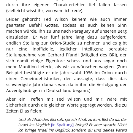
durch ihre eigenen Charakterfehler tief fallen lassen
(vielleicht wisst ihr, von wem ich rede).
Leider gehorcht Ted Wilson keinem wie auch immer
gearteten Befehl Gottes, sodass es auch keinen Sinn
machen würde, ihn zu uns nach Paraguay auf unseren Berg
einzuladen. Er war fünf Jahre lang dazu aufgefordert,
endlich Stellung zur Orion-Studie zu nehmen und es gibt
nur eine inoffizielle, jeglicher Intelligenz beraubte
Stellungnahme von Gerhard Pfandl (Mitglied des BRI), der
sich damit einige Eigentore schoss und uns sogar noch
mehr Munition lieferte, als wir zu wünschen wagten. (Zum
Beispiel bestätigte er die Jahreszahl 1936 im Orion durch
einen Gemeindehistoriker, der aussagte, dass dies das
schwierigste Jahr damals war, da in ihm die Verfolgung der
Adventgläubigen in Deutschland begann.)
Aber ein Treffen mit Ted Wilson und mir, wäre mit
Sicherheit durch die gleichen Worte geprägt worden, die zu
Zeiten Elias fielen:
Und als Ahab den Elia sah, sprach Ahab zu ihm: Bist du da, der
Israel ins Unglück
[in Spaltung]
bringt? Er aber sprach: Nicht
ich bringe Israel ins Unglück, sondern du und deines Vaters