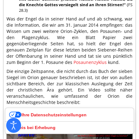
die Knechte Gottes versiegelt sind an ihren Stirnen!“
{FS
28.3}
Was der Engel da in seiner Hand auf und ab schwang, war
die Information, die wir am 31. Januar 2014 empfingen: das
Wissen um zwei weitere Orion-Zyklen, den Posaunen- und
den Plagenzyklus. Wie ein Blatt Papier zwei
gegenüberliegende Seiten hat, so hielt der Engel den
genauen Zeitplan für diese letzten beiden Siebener-Reihen
der Offenbarung in seiner Hand und tat sie uns pünktlich
zum Beginn der 1. Posaune des
Posaunenzyklus
kund.
Die einzige Zeitspanne, die nicht durch das Buch der sieben
Siegel im Orion genauer beschrieben ist, ist der von außen
sichtbare Bereich, der zur klassischen Auslegung der Zeit
der christlichen Ära gehört. Ein Video sollte näher
veranschaulichen, wie umfassend der Orion die
Menschheitsgeschichte beschreibt:
Ihre Datenschutzeinstellungen
Hinweis bei Erhebung