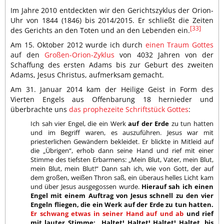
Im Jahre 2010 entdeckten wir den Gerichtszyklus der Orion-
Uhr von 1844 (1846) bis 2014/2015. Er schließt die Zeiten
[33]
des Gerichts an den Toten und an den Lebenden ein.
Am 15. Oktober 2012 wurde ich durch
einen Traum Gottes
auf den
Großen-Orion-Zyklus
von 4032 Jahren von der
Schaffung des ersten Adams bis zur Geburt des zweiten
Adams, Jesus Christus, aufmerksam gemacht.
Am 31. Januar 2014 kam der Heilige Geist in Form des
Vierten Engels aus Offenbarung 18 hernieder und
überbrachte uns
das prophezeite Schriftstück Gottes
:
Ich sah vier Engel, die ein Werk
auf der Erde
zu tun hatten
und im Begriff waren, es auszuführen. Jesus war mit
priesterlichen Gewändern bekleidet. Er blickte in Mitleid auf
die „Übrigen“, erhob dann seine Hand und rief mit einer
Stimme des tiefsten Erbarmens: „Mein Blut, Vater, mein Blut,
mein Blut, mein Blut!“ Dann sah ich, wie von Gott, der auf
dem großen, weißen Thron saß, ein überaus helles Licht kam
und über Jesus ausgegossen wurde.
Hierauf sah ich einen
Engel mit einem Auftrag von Jesus schnell zu den vier
Engeln fliegen, die ein Werk auf der Erde zu tun hatten.
Er schwang etwas in seiner Hand auf und ab
und rief
mit lauter Stimme: „Haltet! Haltet! Haltet! Haltet, bis