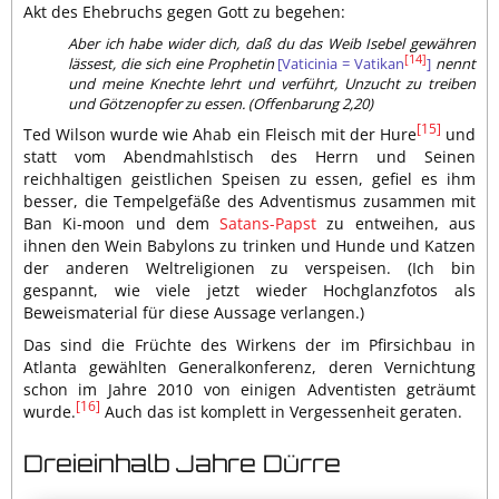
Akt des Ehebruchs gegen Gott zu begehen:
Aber ich habe wider dich, daß du das Weib Isebel gewähren
[14]
lässest, die sich eine Prophetin
[Vaticinia = Vatikan
]
nennt
und meine Knechte lehrt und verführt, Unzucht zu treiben
und Götzenopfer zu essen. (Offenbarung 2,20)
[15]
Ted Wilson wurde wie Ahab ein Fleisch mit der Hure
und
statt vom Abendmahlstisch des Herrn und Seinen
reichhaltigen geistlichen Speisen zu essen, gefiel es ihm
besser, die Tempelgefäße des Adventismus zusammen mit
Ban Ki-moon und dem
Satans-Papst
zu entweihen, aus
ihnen den Wein Babylons zu trinken und Hunde und Katzen
der anderen Weltreligionen zu verspeisen. (Ich bin
gespannt, wie viele jetzt wieder Hochglanzfotos als
Beweismaterial für diese Aussage verlangen.)
Das sind die Früchte des Wirkens der im Pfirsichbau in
Atlanta gewählten Generalkonferenz, deren Vernichtung
schon im Jahre 2010 von einigen Adventisten geträumt
[16]
wurde.
Auch das ist komplett in Vergessenheit geraten.
Drei­ein­halb Jahre Dürre