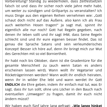
Vorbereitung? Ständig zu wiederholen, dass Zeitfestsetzen
falsch ist und dass ihr sicher noch viele Jahre mehr habt,
um weiter zu sündigen und Grillpartys zu veranstalten? Ich
muss Dinge aus den eigenen Reihen vernehmen wie: „Gott
schaut doch nicht auf das Äußere, also kann ich als Frau
auch weiterhin Hosen tragen!“ Ja sagt mal, spinnt ihr
eigentlich alle nur noch? Gott hat Regeln gegeben, nach
denen ihr leben sollt und ihr sagt IHM, dass Seine Regeln
schlecht sind und ihr eure eigenen besser findet. Das ist
genau die Sprache Satans und sein verleumderisches
Konzept! Besser ich höre auf, denn ihr bringt mich zur Wut
des Gerechten mit so viel Borniertheit.
Ihr habt noch bis Oktober, dann ist die Gnadentüre für die
gesamte Menschheit zu (auch wenn Satan es anders
erscheinen lassen wird). Wann wollt ihr Vegetarier und
Röcketrägerinnen werden? Wann wollt ihr endlich heiraten,
wenn ihr in wilder Ehe lebt und wann werdet ihr Gott
ENDLICH
die Ehre geben, indem ihr einfach mal tut, was Er
sagt, dass ihr tun sollt, ohne uns Löcher in den Bauch nach
eventuellen „Umwegen“ zu fragen, damit ihr euch nicht
ändern müsst?
Wir haben euch fünf Jahre lang gefragt:
„Wie lange hinket