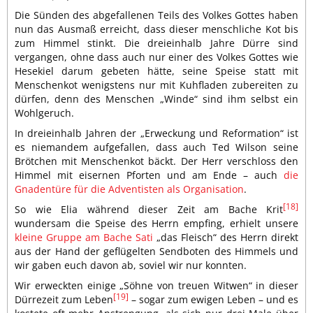
Die Sünden des abgefallenen Teils des Volkes Gottes haben
nun das Ausmaß erreicht, dass dieser menschliche Kot bis
zum Himmel stinkt. Die dreieinhalb Jahre Dürre sind
vergangen, ohne dass auch nur einer des Volkes Gottes wie
Hesekiel darum gebeten hätte, seine Speise statt mit
Menschenkot wenigstens nur mit Kuhfladen zubereiten zu
dürfen, denn des Menschen „Winde“ sind ihm selbst ein
Wohlgeruch.
In dreieinhalb Jahren der „Erweckung und Reformation“ ist
es niemandem aufgefallen, dass auch Ted Wilson seine
Brötchen mit Menschenkot bäckt. Der Herr verschloss den
Himmel mit eisernen Pforten und am Ende – auch
die
Gnadentüre für die Adventisten als Organisation
.
[18]
So wie Elia während dieser Zeit am Bache Krit
wundersam die Speise des Herrn empfing, erhielt unsere
kleine Gruppe am Bache Sati
„das Fleisch“ des Herrn direkt
aus der Hand der geflügelten Sendboten des Himmels und
wir gaben euch davon ab, soviel wir nur konnten.
Wir erweckten einige „Söhne von treuen Witwen“ in dieser
[19]
Dürrezeit zum Leben
– sogar zum ewigen Leben – und es