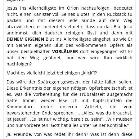
Jesus ins Allerheiligste im Orion nachzufolgen, bedeutet
nicht, einen Kanister voll Seines Blutes in den Rucksack zu
packen und mit diesem jede Sünde auf dem Weg
abzuwischen, es bedeutet vielmehr, dass du das Blut Jesu
annimmst, dich dadurch reinigen lässt und dann mit
DEINEM EIGENEN
Blut ins Allerheiligste eingehst, so wie Er
mit Seinem eigenen Blut des vollkommenen Opfers als
unser beispielhafter
VORLÄUFER
dort eingegangen ist! Er
hat den Weg geöffnet, nur wer wird Ihm wirklich
nachfolgen?
Macht es vielleicht jetzt bei einigen „klick“!?
Das wäre der Spätregen gewesen, der hätte fallen sollen.
Diese Erkenntnis der eigenen nötigen Opferbereitschaft ist
es, was die Vorbereitung für die Trübsalszeit ausgemacht
hätte. Immer wieder lese ich mit Kopfschütteln die
Kommentare unter unseren Artikeln, die vom
bevorstehenden Ende sprechen, ... „Alles, was du brauchst,
ist Jesus!“, „Es ist nur wichtig, bereit zu sein!“, „Wir müssen
uns nur vorbereiten. Gott hat alles unter Seiner Kontrolle.“
Ja, Freunde, von was redet ihr denn? Was ist denn diese