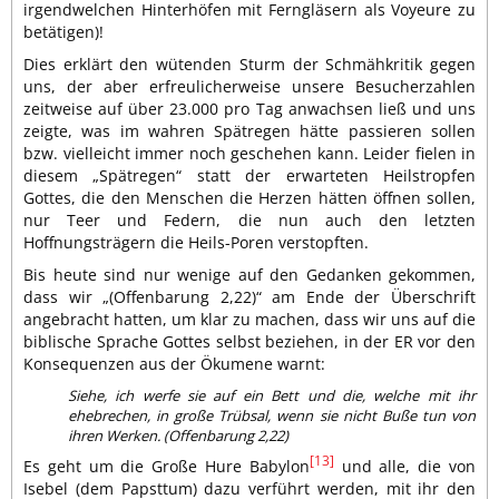
irgendwelchen Hinterhöfen mit Ferngläsern als Voyeure zu
betätigen)!
Dies erklärt den wütenden Sturm der Schmähkritik gegen
uns, der aber erfreulicherweise unsere Besucherzahlen
zeitweise auf über 23.000 pro Tag anwachsen ließ und uns
zeigte, was im wahren Spätregen hätte passieren sollen
bzw. vielleicht immer noch geschehen kann. Leider fielen in
diesem „Spätregen“ statt der erwarteten Heilstropfen
Gottes, die den Menschen die Herzen hätten öffnen sollen,
nur Teer und Federn, die nun auch den letzten
Hoffnungsträgern die Heils-Poren verstopften.
Bis heute sind nur wenige auf den Gedanken gekommen,
dass wir „(Offenbarung 2,22)“ am Ende der Überschrift
angebracht hatten, um klar zu machen, dass wir uns auf die
biblische Sprache Gottes selbst beziehen, in der ER vor den
Konsequenzen aus der Ökumene warnt:
Siehe, ich werfe sie auf ein Bett und die, welche mit ihr
ehebrechen, in große Trübsal, wenn sie nicht Buße tun von
ihren Werken. (Offenbarung 2,22)
[13]
Es geht um die Große Hure Babylon
und alle, die von
Isebel (dem Papsttum) dazu verführt werden, mit ihr den