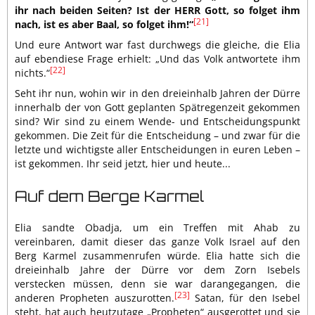
ihr nach beiden Seiten? Ist der HERR Gott, so folget ihm
[21]
nach, ist es aber Baal, so folget ihm!“
Und eure Antwort war fast durchwegs die gleiche, die Elia
auf ebendiese Frage erhielt: „Und das Volk antwortete ihm
[22]
nichts.“
Seht ihr nun, wohin wir in den dreieinhalb Jahren der Dürre
innerhalb der von Gott geplanten Spätregenzeit gekommen
sind? Wir sind zu einem Wende- und Entscheidungspunkt
gekommen. Die Zeit für die Entscheidung – und zwar für die
letzte und wichtigste aller Entscheidungen in euren Leben –
ist gekommen. Ihr seid jetzt, hier und heute...
Auf dem Berge Karmel
Elia sandte Obadja, um ein Treffen mit Ahab zu
vereinbaren, damit dieser das ganze Volk Israel auf den
Berg Karmel zusammenrufen würde. Elia hatte sich die
dreieinhalb Jahre der Dürre vor dem Zorn Isebels
verstecken müssen, denn sie war darangegangen, die
[23]
anderen Propheten auszurotten.
Satan, für den Isebel
steht, hat auch heutzutage „Propheten“ ausgerottet und sie