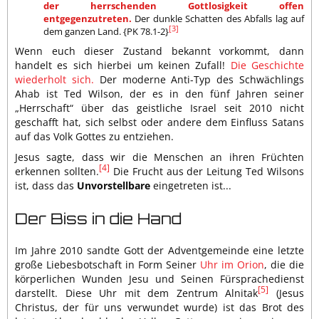
der herrschenden Gottlosigkeit offen
entgegenzutreten.
Der dunkle Schatten des Abfalls lag auf
[3]
dem ganzen Land. {PK 78.1-2}
Wenn euch dieser Zustand bekannt vorkommt, dann
handelt es sich hierbei um keinen Zufall!
Die Geschichte
wiederholt sich.
Der moderne Anti-Typ des Schwächlings
Ahab ist Ted Wilson, der es in den fünf Jahren seiner
„Herrschaft“ über das geistliche Israel seit 2010 nicht
geschafft hat, sich selbst oder andere dem Einfluss Satans
auf das Volk Gottes zu entziehen.
Jesus sagte, dass wir die Menschen an ihren Früchten
[4]
erkennen sollten.
Die Frucht aus der Leitung Ted Wilsons
ist, dass das
Unvorstellbare
eingetreten ist...
Der Biss in die Hand
Im Jahre 2010 sandte Gott der Adventgemeinde eine letzte
große Liebesbotschaft in Form Seiner
Uhr im Orion
, die die
körperlichen Wunden Jesu und Seinen Fürsprachedienst
[5]
darstellt. Diese Uhr mit dem Zentrum Alnitak
(Jesus
Christus, der für uns verwundet wurde) ist das Brot des