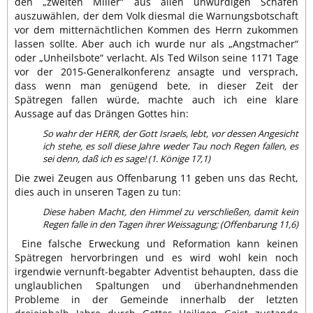
den „zweiten Miller“ aus allen unwürdigen Schafen
auszuwählen, der dem Volk diesmal die Warnungsbotschaft
vor dem mitternächtlichen Kommen des Herrn zukommen
lassen sollte. Aber auch ich wurde nur als „Angstmacher“
oder „Unheilsbote“ verlacht. Als Ted Wilson seine 1171 Tage
vor der 2015-Generalkonferenz ansagte und versprach,
dass wenn man genügend bete, in dieser Zeit der
Spätregen fallen würde, machte auch ich eine klare
Aussage auf das Drängen Gottes hin:
So wahr der HERR, der Gott Israels, lebt, vor dessen Angesicht
ich stehe, es soll diese Jahre weder Tau noch Regen fallen, es
sei denn, daß ich es sage! (1. Könige 17,1)
Die zwei Zeugen aus Offenbarung 11 geben uns das Recht,
dies auch in unseren Tagen zu tun:
Diese haben Macht, den Himmel zu verschließen, damit kein
Regen falle in den Tagen ihrer Weissagung; (Offenbarung 11,6)
Eine falsche Erweckung und Reformation kann keinen
Spätregen hervorbringen und es wird wohl kein noch
irgendwie vernunft-begabter Adventist behaupten, dass die
unglaublichen Spaltungen und überhandnehmenden
Probleme in der Gemeinde innerhalb der letzten