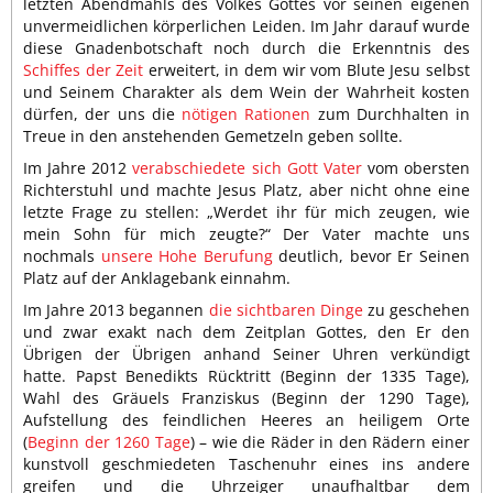
letzten Abendmahls des Volkes Gottes vor seinen eigenen
unvermeidlichen körperlichen Leiden. Im Jahr darauf wurde
diese Gnadenbotschaft noch durch die Erkenntnis des
Schiffes der Zeit
erweitert, in dem wir vom Blute Jesu selbst
und Seinem Charakter als dem Wein der Wahrheit kosten
dürfen, der uns die
nötigen Rationen
zum Durchhalten in
Treue in den anstehenden Gemetzeln geben sollte.
Im Jahre 2012
verabschiedete sich Gott Vater
vom obersten
Richterstuhl und machte Jesus Platz, aber nicht ohne eine
letzte Frage zu stellen: „Werdet ihr für mich zeugen, wie
mein Sohn für mich zeugte?“ Der Vater machte uns
nochmals
unsere Hohe Berufung
deutlich, bevor Er Seinen
Platz auf der Anklagebank einnahm.
Im Jahre 2013 begannen
die sichtbaren Dinge
zu geschehen
und zwar exakt nach dem Zeitplan Gottes, den Er den
Übrigen der Übrigen anhand Seiner Uhren verkündigt
hatte. Papst Benedikts Rücktritt (Beginn der 1335 Tage),
Wahl des Gräuels Franziskus (Beginn der 1290 Tage),
Aufstellung des feindlichen Heeres an heiligem Orte
(
Beginn der 1260 Tage
) – wie die Räder in den Rädern einer
kunstvoll geschmiedeten Taschenuhr eines ins andere
greifen und die Uhrzeiger unaufhaltbar dem