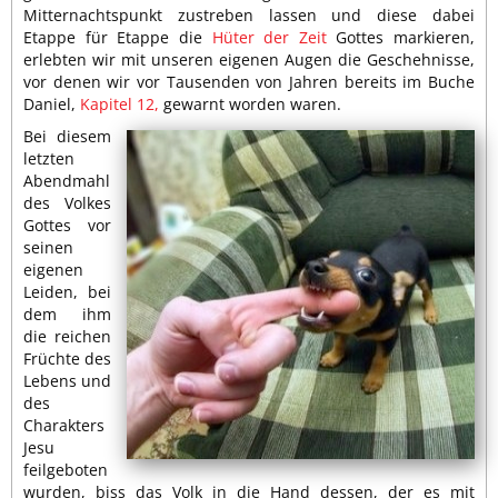
Mitternachtspunkt zustreben lassen und diese dabei
Etappe für Etappe die
Hüter der Zeit
Gottes markieren,
erlebten wir mit unseren eigenen Augen die Geschehnisse,
vor denen wir vor Tausenden von Jahren bereits im Buche
Daniel,
Kapitel 12,
gewarnt worden waren.
Bei diesem
letzten
Abendmahl
des Volkes
Gottes vor
seinen
eigenen
Leiden, bei
dem ihm
die reichen
Früchte des
Lebens und
des
Charakters
Jesu
feilgeboten
wurden, biss das Volk in die Hand dessen, der es mit