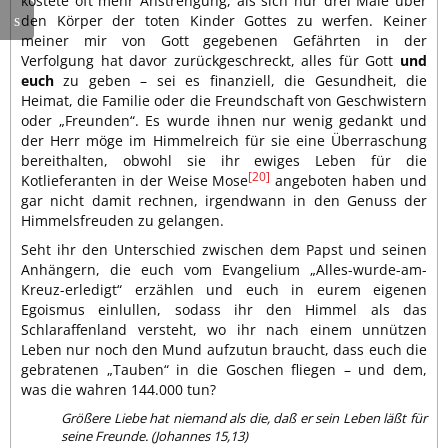
kostete oft mehr Anstrengung, als sich nur drei Male über
den Körper der toten Kinder Gottes zu werfen. Keiner
meiner mir von Gott gegebenen Gefährten in der
Verfolgung hat davor zurückgeschreckt, alles für Gott
und
euch
zu geben – sei es finanziell, die Gesundheit, die
Heimat, die Familie oder die Freundschaft von Geschwistern
oder „Freunden“. Es wurde ihnen nur wenig gedankt und
der Herr möge im Himmelreich für sie eine Überraschung
bereithalten, obwohl sie ihr ewiges Leben für die
[20]
Kotlieferanten in der Weise Mose
angeboten haben und
gar nicht damit rechnen, irgendwann in den Genuss der
Himmelsfreuden zu gelangen.
Seht ihr den Unterschied zwischen dem Papst und seinen
Anhängern, die euch vom Evangelium „Alles-wurde-am-
Kreuz-erledigt“ erzählen und euch in eurem eigenen
Egoismus einlullen, sodass ihr den Himmel als das
Schlaraffenland versteht, wo ihr nach einem unnützen
Leben nur noch den Mund aufzutun braucht, dass euch die
gebratenen „Tauben“ in die Goschen fliegen – und dem,
was die wahren 144.000 tun?
Größere Liebe hat niemand als die, daß er sein Leben läßt für
seine Freunde. (Johannes 15,13)