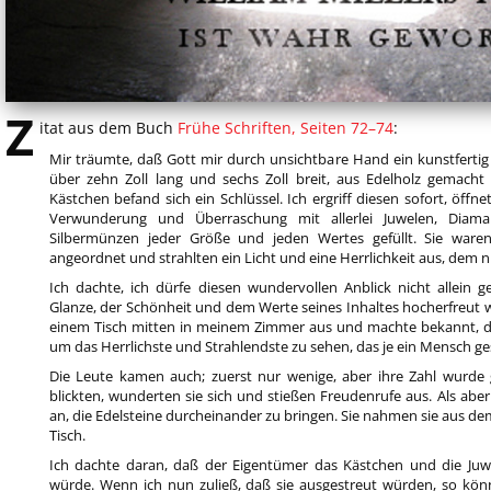
Z
itat aus dem Buch
Frühe Schriften, Seiten 72–74
:
Mir träumte, daß Gott mir durch unsichtbare Hand ein kunstfertig 
über zehn Zoll lang und sechs Zoll breit, aus Edelholz gemacht 
Kästchen befand sich ein Schlüssel. Ich ergriff diesen sofort, öff
Verwunderung und Überraschung mit allerlei Juwelen, Diaman
Silbermünzen jeder Größe und jeden Wertes gefüllt. Sie war
angeordnet und strahlten ein Licht und eine Herrlichkeit aus, dem 
Ich dachte, ich dürfe diesen wundervollen Anblick nicht allein
Glanze, der Schönheit und dem Werte seines Inhaltes hocherfreut wa
einem Tisch mitten in meinem Zimmer aus und machte bekannt, d
um das Herrlichste und Strahlendste zu sehen, das je ein Mensch ge
Die Leute kamen auch; zuerst nur wenige, aber ihre Zahl wurde g
blickten, wunderten sie sich und stießen Freudenrufe aus. Als aber
an, die Edelsteine durcheinander zu bringen. Sie nahmen sie aus d
Tisch.
Ich dachte daran, daß der Eigentümer das Kästchen und die Ju
würde. Wenn ich nun zuließ, daß sie ausgestreut würden, so könn