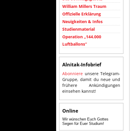
William Millers Traum
Offizielle Erklärung
Neuigkeiten & Infos
Studienmaterial
Operation „144.000
Luftballons“
Alnitak-Infobrief
Abonniere
unsere Telegram-
Gruppe, damit du neue und
frühere Ankündigungen
einsehen kannst!
Online
Wir wünschen Euch Gottes
Segen für Euer Studium!