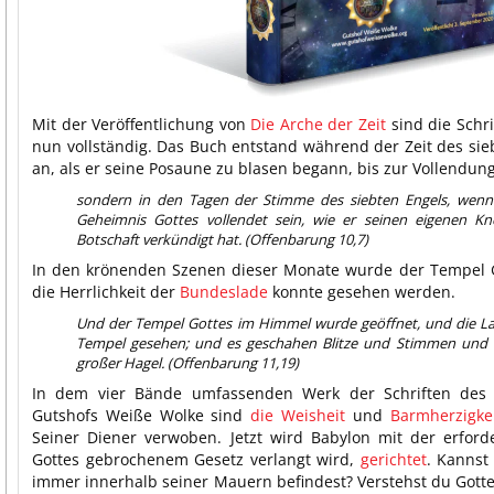
Mit der Veröffentlichung von
Die Arche der Zeit
sind die Schr
nun vollständig. Das Buch entstand während der Zeit des sie
an, als er seine Posaune zu blasen begann, bis zur Vollendun
sondern in den Tagen der Stimme des siebten Engels, wenn
Geheimnis Gottes vollendet sein, wie er seinen eigenen Kn
Botschaft verkündigt hat. (Offenbarung 10,7)
In den krönenden Szenen dieser Monate wurde der Tempel 
die Herrlichkeit der
Bundeslade
konnte gesehen werden.
Und der Tempel Gottes im Himmel wurde geöffnet, und die L
Tempel gesehen; und es geschahen Blitze und Stimmen und
großer Hagel. (Offenbarung 11,19)
In dem vier Bände umfassenden Werk der Schriften des
Gutshofs Weiße Wolke sind
die Weisheit
und
Barmherzigkei
Seiner Diener verwoben. Jetzt wird Babylon mit der erforde
Gottes gebrochenem Gesetz verlangt wird,
gerichtet
. Kannst
immer innerhalb seiner Mauern befindest? Verstehst du Gotte