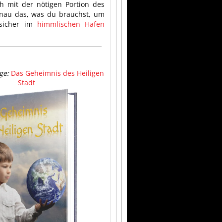
h mit der nötigen Portion des
au das, was du brauchst, um
sicher im
himmlischen Hafen
ge:
Das Geheimnis des Heiligen
Stadt