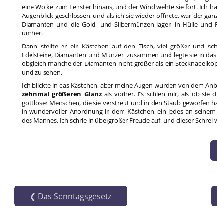
eine Wolke zum Fenster hinaus, und der Wind wehte sie fort. Ich h
Augenblick geschlossen, und als ich sie wieder öffnete, war der ga
Diamanten und die Gold- und Silbermünzen lagen in Hülle und F
umher.
Dann stellte er ein Kästchen auf den Tisch, viel größer und sch
Edelsteine, Diamanten und Münzen zusammen und legte sie in das Kä
obgleich manche der Diamanten nicht größer als ein Stecknadelko
und zu sehen.
Ich blickte in das Kästchen, aber meine Augen wurden von dem Anbl
zehnmal größeren Glanz
als vorher. Es schien mir, als ob sie
gottloser Menschen, die sie verstreut und in den Staub geworfen ha
in wundervoller Anordnung in dem Kästchen, ein jedes an seinem 
des Mannes. Ich schrie in übergroßer Freude auf, und dieser Schrei 
Das Sonntags­gesetz