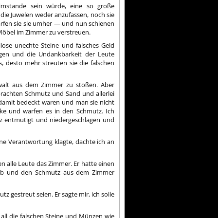
 imstande sein würde, eine so große
 die Juwelen weder anzufassen, noch sie
rfen sie sie umher — und nun schienen
 Möbel im Zimmer zu verstreuen.
lose unechte Steine und falsches Geld
agen und die Undankbarkeit der Leute
s, desto mehr streuten sie die falschen
ewalt aus dem Zimmer zu stoßen. Aber
rachten Schmutz und Sand und allerlei
 damit bedeckt waren und man sie nicht
ke und warfen es in den Schmutz. Ich
 entmutigt und niedergeschlagen und
e Verantwortung klagte, dachte ich an
ßen alle Leute das Zimmer. Er hatte einen
taub und den Schmutz aus dem Zimmer
z gestreut seien. Er sagte mir, ich solle
ll die falschen Steine und Münzen wie