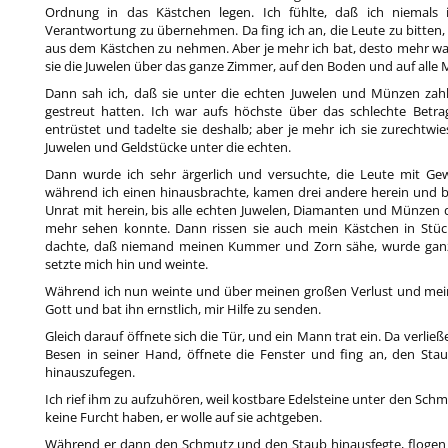
Ordnung in das Kästchen legen. Ich fühlte, daß ich niemals
Verantwortung zu übernehmen. Da fing ich an, die Leute zu bitten,
aus dem Kästchen zu nehmen. Aber je mehr ich bat, desto mehr wa
sie die Juwelen über das ganze Zimmer, auf den Boden und auf alle
Dann sah ich, daß sie unter die echten Juwelen und Münzen zahl
gestreut hatten. Ich war aufs höchste über das schlechte Betr
entrüstet und tadelte sie deshalb; aber je mehr ich sie zurechtwie
Juwelen und Geldstücke unter die echten.
Dann wurde ich sehr ärgerlich und versuchte, die Leute mit G
während ich einen hinausbrachte, kamen drei andere herein und b
Unrat mit herein, bis alle echten Juwelen, Diamanten und Münzen
mehr sehen konnte. Dann rissen sie auch mein Kästchen in Stüc
dachte, daß niemand meinen Kummer und Zorn sähe, wurde ganz
setzte mich hin und weinte.
Während ich nun weinte und über meinen großen Verlust und mein
Gott und bat ihn ernstlich, mir Hilfe zu senden.
Gleich darauf öffnete sich die Tür, und ein Mann trat ein. Da verlie
Besen in seiner Hand, öffnete die Fenster und fing an, den S
hinauszufegen.
Ich rief ihm zu aufzuhören, weil kostbare Edelsteine unter den Schmut
keine Furcht haben, er wolle auf sie achtgeben.
Während er dann den Schmutz und den Staub hinausfegte, flogen a