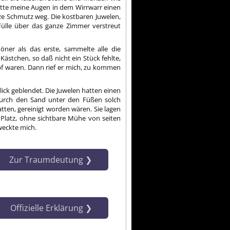
atte meine Augen in dem Wirrwarr einen
nze Schmutz weg. Die kostbaren Juwelen,
ülle über das ganze Zimmer verstreut
öner als das erste, sammelte alle die
stchen, so daß nicht ein Stück fehlte,
pf waren. Dann rief er mich, zu kommen
ick geblendet. Die Juwelen hatten einen
 durch den Sand unter den Füßen solch
tten, gereinigt worden wären. Sie lagen
Platz, ohne sichtbare Mühe von seiten
weckte mich.
Zur Traum­deutung
Offizielle Erklärung