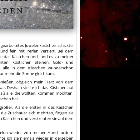
gearbeitetes Juwelenkästchen schickte,
und fein mit Perlen verziert. Bei dem
nete das Kästchen und fand es zu meiner
ten, köstlichen Steinen, Gold- und
en alle in dem Kästchen wunderschön
nur mehr die Sonne gleichkam.
 genießen, obgleich mein Herz von dem
r. Deshalb stellte ich das Kästchen auf
aß alle, die wollten, kommen möchten,
sehen hat.
rößer. Als die ersten in das Kästchen
 die Zuschauer sich mehrten, fingen sie
em Kästchen und verstreuten sie auf dem
welen wieder von meiner Hand fordern
te ich sie niemals wieder in derselben