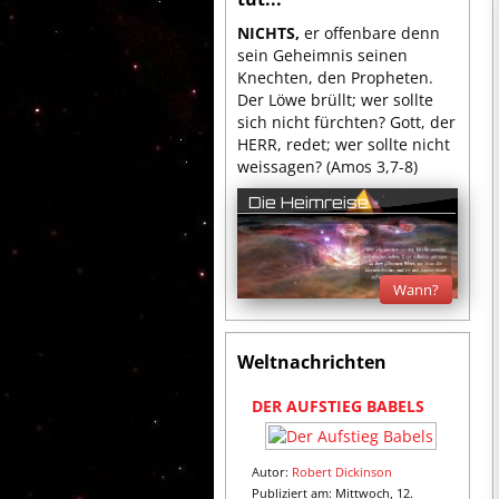
NICHTS,
er offenbare denn
sein Geheimnis seinen
Knechten, den Propheten.
Der Löwe brüllt; wer sollte
sich nicht fürchten? Gott, der
HERR, redet; wer sollte nicht
weissagen? (Amos 3,7-8)
Die Heimreise
Wann?
Weltnachrichten
1
2
3
4
5
6
7
8
9
1
DER AUFSTIEG BABELS
0
Autor:
Robert Dickinson
Publiziert am: Mittwoch, 12.