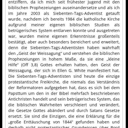
entziffern, da ich mich seit frühester Jugend mit den
biblischen Prophezeiungen auseinandersetze und als ich
im Jahre 2003 als Siebenten-Tags-Adventist getauft
wurde, nachdem ich bereits 1984 die katholische Kirche
aufgrund meiner eigenen biblischen Studien als
betrügerisches System entlarven konnte und ausgetreten
war, wurden meine eigenen Erkenntnisse großenteils
bestätigt, aber auch besonders bereichert und erweitert,
denn die Siebenten-Tags-Adventisten haben wahrhaft
den „Geist der Weissagung“ und verstehen die biblischen
Prophezeiungen in hohem Maße, da sie eine „kleine
Hilfe“ (Off 3,8) Gottes erhalten hatten, den Geist der
Weissagung, der sich in Ellen G. White manifestiert hat.
Die Siebenten-Tags-Adventisten sind heute die einzige
protestantische Freikirche, die niemals das Verständnis
der Reformatoren aufgegeben hat, dass es sich bei dem
Papsttum um den in der Bibel mehrfach beschriebenen
Antichristen handelt und sein betrügerisches System, das
die biblischen Wahrheiten verschleiert und verändert,
die Gesetze Gottes abändert und durch Satans Gesetze
ersetzt. Sie sind die Einzigen, die eine Erklärung für die
„große Enttäuschung von 1844“ gefunden haben und
deshalb nicht protestantisches Grundwissen über Bord