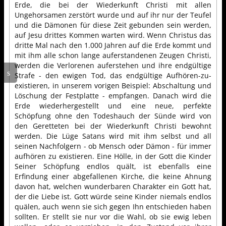
Erde, die bei der Wiederkunft Christi mit allen
Ungehorsamen zerstört wurde und auf ihr nur der Teufel
und die Dämonen für diese Zeit gebunden sein werden,
auf Jesu drittes Kommen warten wird. Wenn Christus das
dritte Mal nach den 1.000 Jahren auf die Erde kommt und
mit ihm alle schon lange auferstandenen Zeugen Christi,
werden die Verlorenen auferstehen und ihre endgültige
Strafe - den ewigen Tod, das endgültige Aufhören-zu-
existieren, in unserem vorigen Beispiel: Abschaltung und
Löschung der Festplatte - empfangen. Danach wird die
Erde wiederhergestellt und eine neue, perfekte
Schöpfung ohne den Todeshauch der Sünde wird von
den Geretteten bei der Wiederkunft Christi bewohnt
werden. Die Lüge Satans wird mit ihm selbst und all
seinen Nachfolgern - ob Mensch oder Dämon - für immer
aufhören zu existieren. Eine Hölle, in der Gott die Kinder
Seiner Schöpfung endlos quält, ist ebenfalls eine
Erfindung einer abgefallenen Kirche, die keine Ahnung
davon hat, welchen wunderbaren Charakter ein Gott hat,
der die Liebe ist. Gott würde seine Kinder niemals endlos
quälen, auch wenn sie sich gegen Ihn entschieden haben
sollten. Er stellt sie nur vor die Wahl, ob sie ewig leben