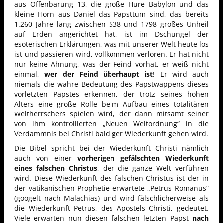
aus Offenbarung 13, die große Hure Babylon und das
kleine Horn aus Daniel das Papsttum sind, das bereits
1.260 Jahre lang zwischen 538 und 1798 großes Unheil
auf Erden angerichtet hat, ist im Dschungel der
esoterischen Erklärungen, was mit unserer Welt heute los
ist und passieren wird, vollkommen verloren. Er hat nicht
nur keine Ahnung, was der Feind vorhat, er weiß nicht
einmal,
wer der Feind überhaupt ist
! Er wird auch
niemals die wahre Bedeutung des Papstwappens dieses
vorletzten Papstes erkennen, der trotz seines hohen
Alters eine große Rolle beim Aufbau eines totalitären
Weltherrschers spielen wird, der dann mitsamt seiner
von ihm kontrollierten „Neuen Weltordnung“ in die
Verdammnis bei Christi baldiger Wiederkunft gehen wird.
Die Bibel spricht bei der Wiederkunft Christi nämlich
auch von einer
vorherigen gefälschten Wiederkunft
eines falschen Christus
, der die ganze Welt verführen
wird. Diese Wiederkunft des falschen Christus ist der in
der vatikanischen Prophetie erwartete „Petrus Romanus“
(googelt nach Malachias) und wird fälschlicherweise als
die Wiederkunft Petrus, des Apostels Christi, gedeutet.
Viele erwarten nun diesen falschen letzten Papst
nach