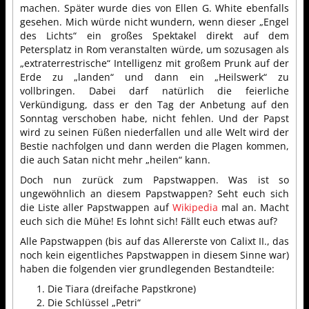
machen. Später wurde dies von Ellen G. White ebenfalls
gesehen. Mich würde nicht wundern, wenn dieser „Engel
des Lichts“ ein großes Spektakel direkt auf dem
Petersplatz in Rom veranstalten würde, um sozusagen als
„extraterrestrische“ Intelligenz mit großem Prunk auf der
Erde zu „landen“ und dann ein „Heilswerk“ zu
vollbringen. Dabei darf natürlich die feierliche
Verkündigung, dass er den Tag der Anbetung auf den
Sonntag verschoben habe, nicht fehlen. Und der Papst
wird zu seinen Füßen niederfallen und alle Welt wird der
Bestie nachfolgen und dann werden die Plagen kommen,
die auch Satan nicht mehr „heilen“ kann.
Doch nun zurück zum Papstwappen. Was ist so
ungewöhnlich an diesem Papstwappen? Seht euch sich
die Liste aller Papstwappen auf
Wikipedia
mal an. Macht
euch sich die Mühe! Es lohnt sich! Fällt euch etwas auf?
Alle Papstwappen (bis auf das Allererste von Calixt II., das
noch kein eigentliches Papstwappen in diesem Sinne war)
haben die folgenden vier grundlegenden Bestandteile:
Die Tiara (dreifache Papstkrone)
Die Schlüssel „Petri“