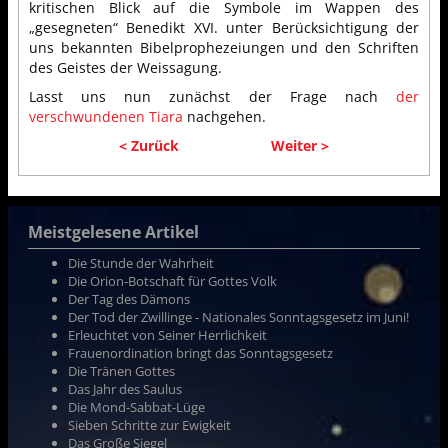
kritischen Blick auf die Symbole im Wappen des
„gesegneten“ Benedikt XVI. unter Berücksichtigung der
uns bekannten Bibelprophezeiungen und den Schriften
des Geistes der Weissagung.
Lasst uns nun zunächst der Frage nach
der
verschwundenen Tiara
nachgehen.
< Zurück
Weiter >
Meistgelesene Artikel
Die Stunde der Wahrheit
Die Orion-Botschaft für Gottes Volk
Der Tag des Dämons
Der Tod der Zwillinge - Nationales Sonntagsgesetz im Juni!
Erleuchtet von Seiner Herrlichkeit
Frauenordination bringt das Sonntagsgesetz
Die Tränen Gottes
Das Jahr des Saulus
Die Mond-Sabbat-Lüge
Sieben Schritte zur Ewigkeit
Das Große Siegel