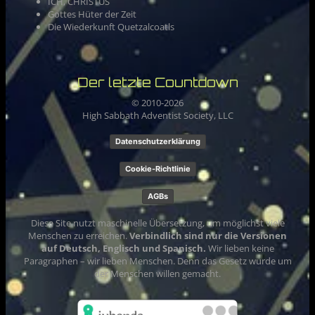
ICH, CHRISTUS
Gottes Hüter der Zeit
Die Wiederkunft Quetzalcoatls
Der letzte Countdown
© 2010-
2026
High Sabbath Adventist Society, LLC
Datenschutzerklärung
Cookie-Richtlinie
AGBs
Diese Site nutzt maschinelle Übersetzung, um möglichst viele
Menschen zu erreichen.
Verbindlich sind nur die Versionen
auf Deutsch, Englisch und Spanisch.
Wir lieben keine
Paragraphen – wir lieben Menschen. Denn das Gesetz wurde um
der Menschen willen gemacht.