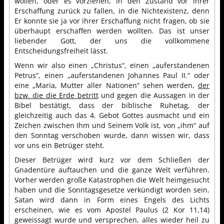
wollen, oder es vorziehen, in den Zustand vor ihrer
Erschaffung zurück zu fallen, in die Nichtexistenz, denn
Er konnte sie ja vor ihrer Erschaffung nicht fragen, ob sie
überhaupt erschaffen werden wollten. Das ist unser
liebender Gott, der uns die vollkommene
Entscheidungsfreiheit lässt.
Wenn wir also einen „Christus“, einen „auferstandenen
Petrus“, einen „auferstandenen Johannes Paul II.“ oder
eine „Maria, Mutter aller Nationen“ sehen werden,
der
bzw. die die Erde betritt
und gegen die Aussagen in der
Bibel bestätigt, dass der biblische Ruhetag, der
gleichzeitig auch das 4. Gebot Gottes ausmacht und ein
Zeichen zwischen Ihm und Seinem Volk ist, von „ihm“ auf
den Sonntag verschoben wurde, dann wissen wir, dass
vor uns ein Betrüger steht.
Dieser Betrüger wird kurz vor dem Schließen der
Gnadentüre auftauchen und die ganze Welt verführen.
Vorher werden große Katastrophen die Welt heimgesucht
haben und die Sonntagsgesetze verkündigt worden sein.
Satan wird dann in Form eines Engels des Lichts
erscheinen, wie es vom Apostel Paulus (2 Kor 11,14)
geweissagt wurde und versprechen, alles wieder heil zu