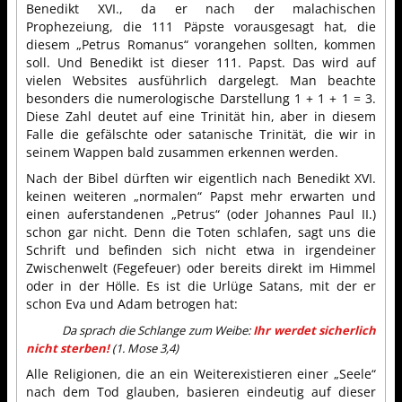
Benedikt XVI., da er nach der malachischen
Prophezeiung, die 111 Päpste vorausgesagt hat, die
diesem „Petrus Romanus“ vorangehen sollten, kommen
soll. Und Benedikt ist dieser 111. Papst. Das wird auf
vielen Websites ausführlich dargelegt. Man beachte
besonders die numerologische Darstellung 1 + 1 + 1 = 3.
Diese Zahl deutet auf eine Trinität hin, aber in diesem
Falle die gefälschte oder satanische Trinität, die wir in
seinem Wappen bald zusammen erkennen werden.
Nach der Bibel dürften wir eigentlich nach Benedikt XVI.
keinen weiteren „normalen“ Papst mehr erwarten und
einen auferstandenen „Petrus“ (oder Johannes Paul II.)
schon gar nicht. Denn die Toten schlafen, sagt uns die
Schrift und befinden sich nicht etwa in irgendeiner
Zwischenwelt (Fegefeuer) oder bereits direkt im Himmel
oder in der Hölle. Es ist die Urlüge Satans, mit der er
schon Eva und Adam betrogen hat:
Da sprach die Schlange zum Weibe:
Ihr werdet sicherlich
nicht sterben!
(1. Mose 3,4)
Alle Religionen, die an ein Weiterexistieren einer „Seele“
nach dem Tod glauben, basieren eindeutig auf dieser