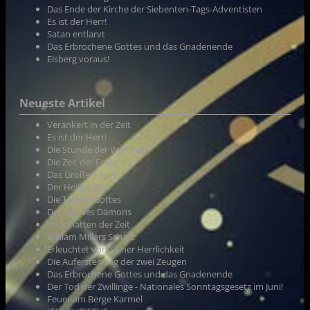
Das Ende der Kirche der Siebenten-Tags-Adventisten
Es ist der Herr!
Satan entlarvt
Das Erbrochene Gottes und das Gnadenende
Eisberg voraus!
Neueste Artikel
Verankert in der Zeit
Es ist der Herr!
Die Stunde der Wahrheit
Die Zeit der Ernte
Das Große Siegel
Der Heilige Gral
Die Tränen Gottes
Der Tag des Dämons
Im Schatten der Zeit
William Millers Schatz
Erleuchtet von Seiner Herrlichkeit
Die Auferstehung der zwei Zeugen
Das Erbrochene Gottes und das Gnadenende
Der Tod der Zwillinge - Nationales Sonntagsgesetz im Juni!
Feuer am Berge Karmel