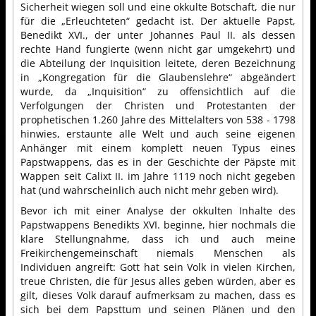
Sicherheit wiegen soll und eine okkulte Botschaft, die nur
für die „Erleuchteten“ gedacht ist. Der aktuelle Papst,
Benedikt XVI., der unter Johannes Paul II. als dessen
rechte Hand fungierte (wenn nicht gar umgekehrt) und
die Abteilung der Inquisition leitete, deren Bezeichnung
in „Kongregation für die Glaubenslehre“ abgeändert
wurde, da „Inquisition“ zu offensichtlich auf die
Verfolgungen der Christen und Protestanten der
prophetischen 1.260 Jahre des Mittelalters von 538 - 1798
hinwies, erstaunte alle Welt und auch seine eigenen
Anhänger mit einem komplett neuen Typus eines
Papstwappens, das es in der Geschichte der Päpste mit
Wappen seit Calixt II. im Jahre 1119 noch nicht gegeben
hat (und wahrscheinlich auch nicht mehr geben wird).
Bevor ich mit einer Analyse der okkulten Inhalte des
Papstwappens Benedikts XVI. beginne, hier nochmals die
klare Stellungnahme, dass ich und auch meine
Freikirchengemeinschaft niemals Menschen als
Individuen angreift: Gott hat sein Volk in vielen Kirchen,
treue Christen, die für Jesus alles geben würden, aber es
gilt, dieses Volk darauf aufmerksam zu machen, dass es
sich bei dem Papsttum und seinen Plänen und den