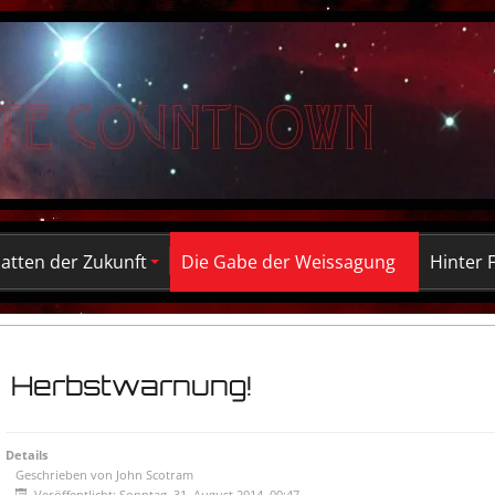
atten der Zukunft
Die Gabe der Weissagung
Hinter 
Herbstwarnung!
Details
Geschrieben von
John Scotram
Veröffentlicht: Sonntag, 31. August 2014, 00:47