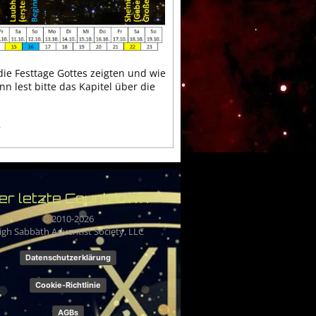
die Festtage Gottes zeigten und wie
n lest bitte das Kapitel über die
>
er letzte Countdown
© 2010-
2026
igh Sabbath Adventist Society, LLC
Datenschutzerklärung
Cookie-Richtlinie
AGBs