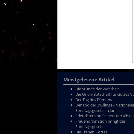
Meistgelesene Artikel
Die Stunde der Wahrheit
Die Orion-Botschaft für Gottes V
Der Tag des Dämons
Der Tod der Zwillinge - Nationale
Sonntagsgesetz im Juni!
Erleuchtet von Seiner Herrlichkei
Frauenordination bringt das
Sonntagsgesetz
Die Tränen Gottes