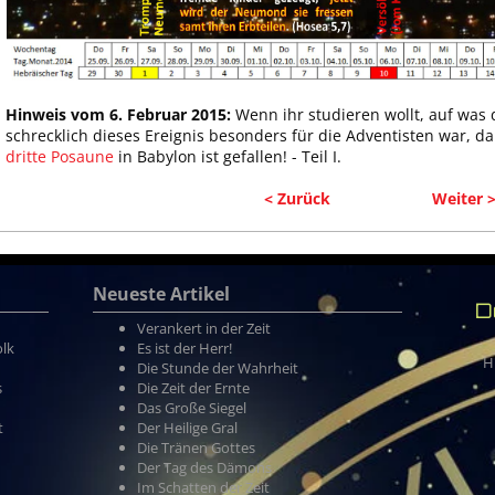
Hinweis vom 6. Februar 2015:
Wenn ihr studieren wollt, auf was 
schrecklich dieses Ereignis besonders für die Adventisten war, dan
dritte Posaune
in Babylon ist gefallen! - Teil I.
< Zurück
Weiter 
Neueste Artikel
D
Verankert in der Zeit
olk
Es ist der Herr!
H
Die Stunde der Wahrheit
s
Die Zeit der Ernte
Das Große Siegel
t
Der Heilige Gral
Die Tränen Gottes
Der Tag des Dämons
Im Schatten der Zeit