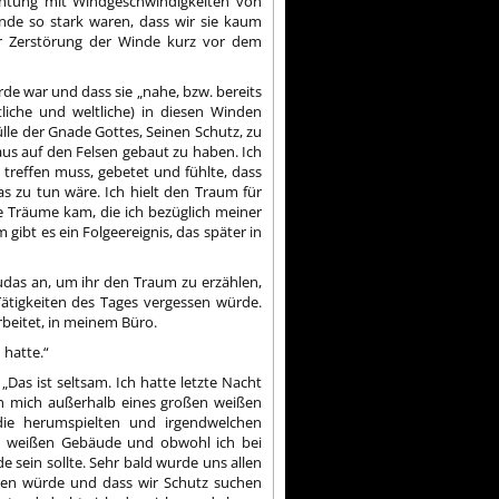
ichtung mit Windgeschwindigkeiten von
nde so stark waren, dass wir sie kaum
r Zerstörung der Winde kurz vor dem
Erde war und dass sie „nahe, bzw. bereits
tliche und weltliche) in diesen Winden
ülle der Gnade Gottes, Seinen Schutz, zu
us auf den Felsen gebaut zu haben. Ich
treffen muss, gebetet und fühlte, dass
s zu tun wäre. Ich hielt den Traum für
e Träume kam, die ich bezüglich meiner
ibt es ein Folgeereignis, das später in
udas an, um ihr den Traum zu erzählen,
Tätigkeiten des Tages vergessen würde.
arbeitet, in meinem Büro.
 hatte.“
„Das ist seltsam. Ich hatte letzte Nacht
 mich außerhalb eines großen weißen
die herumspielten und irgendwelchen
m weißen Gebäude und obwohl ich bei
e sein sollte. Sehr bald wurde uns allen
en würde und dass wir Schutz suchen