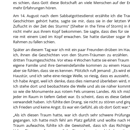
es schien, dass Gott diese Botschaft an viele Menschen auf der 
mehr Erfahrungen hören.
Am 14. August nach dem Sabbatgottesdienst erzählte ich die Trau
Geschichten gehört hatte, sagte sie mir, dass sie in der letzt
Zuflucht in der Zeit des Sturms“ [Shelter in the Time of Storm] i
nicht mehr aus ihrem Kopf bekommen. Sie sagte, dass dies für sie
nie mit einem Lied im Kopf erwachen. Sie hatte darüber sogar ih
Rahmen zu fallen schien.
Später an diesem Tag war ich mit ein paar Freunden drüben im Ha
ich, ihnen die Geschichten von den Sturm-Träumen zu erzählen. 
dritten Traumgeschichte. Vor etwa 4 Wochen hatte sie einen Traum vo
eigene Familie und ihre Gemeindefamilie kommen zu einem Haus,
aber sie fühlen, dass sie es kennen. Plötzlich ruft jemand: „Es wird
Haustür, und ich sehe eine riesige Welle, so riesig, dass es aussieh
Ich habe Angst, weil ich denke, dass dies niemand überleben wird, 
Ich stehe dort und beobachtete die Welle und als sie näher kommt
so wie die Monumente aus rotem Fels unseres Landes. Als ich mic
jeder im Raum in tiefem Gebet war. Es scheint, dass es diese Geb
verwandelt haben. Ich fühlte den Drang, sie nicht zu stören und gi
ich Frieden und keine Angst. Es war ein Gefühl, als ob dort Gott war.
„Als ich diesen Traum hatte, war ich durch sehr schwere Prüfung
gegangen. Ich hatte mich fehl am Platz gefühlt und wollte nach 
Traum aufwachte, fühlte ich die Gewissheit, dass ich das Richtige