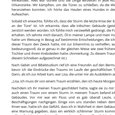
verwandelt. Alles war dunkel und die Dinge wirbelten in jede R
Orkanstärke. Wir kämpften, um die Türen zu schließen, da die Wi
heranziehen konnten. Ich hörte das Heulen eines Hundes in de
Aufwachen.
Sobald ich erwachte, fühlte ich, dass der Sturm die letzte Krise der 
an der Türe“ ist. Ich erkannte, dass alle irdischen Gebäude (geis
zerstört werden würden. Ich fühlte mich verzweifelt gedrängt, die F
erhalten. Ich sehnte mich danach, Öl in meiner Lampe und mein Ha
hatte um Weisung in Bezug auf bestimmte Entscheidungen, die ich 
dieser Traum den Zweck hatte, mir zur Erkenntnis zu verhelfen, wa
bedeutungsvoll, da er genau in der gleichen Weise wie zwei früher
Tochter und ihrem Krebsleiden hatte. (Anmerkung: Zu diesem Traum g
diesem Schreiben aufgezeichnet ist.)
Nach Gebet und Bibelstudium rief ich eine Freundin auf den Berm
bevor ich die Eindrücke des Traums im Laufe der geschäftlichen 
Dann, als ich zur Arbeit kam, war Lisa, die unter mir als Ausbilderin 
„Lisa, ich muss dir von einem Traum erzählen, den ich heute Morgen
Nachdem ich ihr meinen Traum geschildert hatte, sagte sie zu mir: 
auch einen Traum von einem Sturm. In meinem Traum befand ich
Gebäudes. Vor mir war ein Fluss und es gab überall Leute, 
Beschäftigungen nachgingen. Einige von uns standen neben de
ihnen war, hatte ich das Gefühl, dass ich in Wahrheit in dem Gebäud
eine Warnung gegeben, dass ein wirklich schlimmer Sturm komm