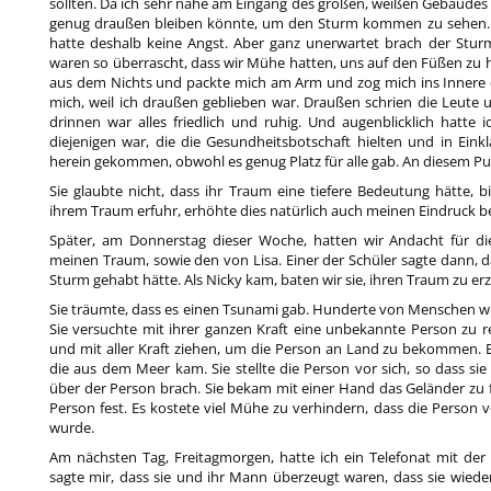
sollten. Da ich sehr nahe am Eingang des großen, weißen Gebäudes s
genug draußen bleiben könnte, um den Sturm kommen zu sehen.
hatte deshalb keine Angst. Aber ganz unerwartet brach der Stur
waren so überrascht, dass wir Mühe hatten, uns auf den Füßen zu
aus dem Nichts und packte mich am Arm und zog mich ins Innere d
mich, weil ich draußen geblieben war. Draußen schrien die Leute u
drinnen war alles friedlich und ruhig. Und augenblicklich hatte i
diejenigen war, die die Gesundheitsbotschaft hielten und in Einkl
herein gekommen, obwohl es genug Platz für alle gab. An diesem Pu
Sie glaubte nicht, dass ihr Traum eine tiefere Bedeutung hätte, b
ihrem Traum erfuhr, erhöhte dies natürlich auch meinen Eindruck 
Später, am Donnerstag dieser Woche, hatten wir Andacht für die
meinen Traum, sowie den von Lisa. Einer der Schüler sagte dann,
Sturm gehabt hätte. Als Nicky kam, baten wir sie, ihren Traum zu er
Sie träumte, dass es einen Tsunami gab. Hunderte von Menschen w
Sie versuchte mit ihrer ganzen Kraft eine unbekannte Person zu re
und mit aller Kraft ziehen, um die Person an Land zu bekommen. 
die aus dem Meer kam. Sie stellte die Person vor sich, so dass sie
über der Person brach. Sie bekam mit einer Hand das Geländer zu f
Person fest. Es kostete viel Mühe zu verhindern, dass die Person 
wurde.
Am nächsten Tag, Freitagmorgen, hatte ich ein Telefonat mit der 
sagte mir, dass sie und ihr Mann überzeugt waren, dass sie wiede