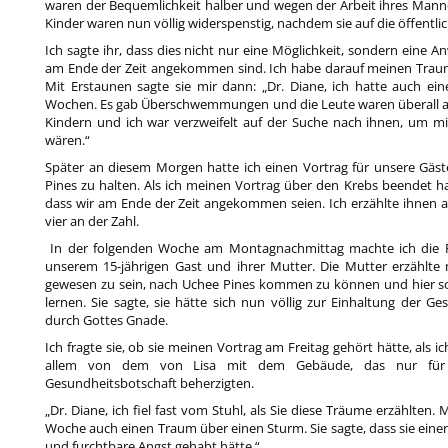
waren der Bequemlichkeit halber und wegen der Arbeit ihres Manne
Kinder waren nun völlig widerspenstig, nachdem sie auf die öffentli
Ich sagte ihr, dass dies nicht nur eine Möglichkeit, sondern eine A
am Ende der Zeit angekommen sind. Ich habe darauf meinen Traum,
Mit Erstaunen sagte sie mir dann: „Dr. Diane, ich hatte auch 
Wochen. Es gab Überschwemmungen und die Leute waren überall am
Kindern und ich war verzweifelt auf der Suche nach ihnen, um mich
wären.“
Später an diesem Morgen hatte ich einen Vortrag für unsere Gäs
Pines zu halten. Als ich meinen Vortrag über den Krebs beendet hatt
dass wir am Ende der Zeit angekommen seien. Ich erzählte ihnen a
vier an der Zahl.
In der folgenden Woche am Montagnachmittag machte ich die Pa
unserem 15-jährigen Gast und ihrer Mutter. Die Mutter erzählte 
gewesen zu sein, nach Uchee Pines kommen zu können und hier so 
lernen. Sie sagte, sie hätte sich nun völlig zur Einhaltung der G
durch Gottes Gnade.
Ich fragte sie, ob sie meinen Vortrag am Freitag gehört hätte, als
allem von dem von Lisa mit dem Gebäude, das nur für d
Gesundheitsbotschaft beherzigten.
„Dr. Diane, ich fiel fast vom Stuhl, als Sie diese Träume erzählten
Woche auch einen Traum über einen Sturm. Sie sagte, dass sie ein
und furchtbare Angst gehabt hätte.“