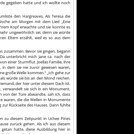
Erde gegeben hatte und ich wollte noch
mliste den Hargreaves. Als Teresa die
en Woche am Morgen mit dem Lied „Eine
n ihrem Kopf erwachte und sie konnte es
 sehr ungewöhnlich sei, denn sie würde
ren Eltern erzählt, weil es so aus dem
us zusammen. Bevor sie gingen, begann
Da unterbricht mich Jane ca. nach der
n einer Sturmflut. Joellas Familie, ihre
 in dem sie nie zuvor gewesen waren,
 eine große Welle kommen.“ „Ich gehe zur
t, als würde sie bis an den Mond reichen.
niemand, der hier unter diesem Dach ist.
, verwandelt sie sich in ein Monument,
h von der Türe abwandte, sah ich, dass
ete waren, die die Wellen in Monumente
ng zur Rückseite des Hauses. Dann fühlte
“
en zu diesem Zeitpunkt in Uchee Pines
Hause zurück gehen. Als ich aus diesem
 getan hatte, diese Ausbildung hier in