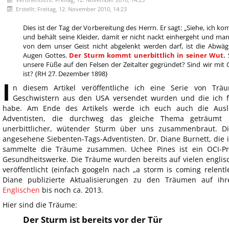
Erstellt: Freitag, 12. November 2010, 14:23
Dies ist der Tag der Vorbereitung des Herrn. Er sagt: „Siehe, ich ko
und behält seine Kleider, damit er nicht nackt einhergeht und ma
von dem unser Geist nicht abgelenkt werden darf, ist die Abwäg
Augen Gottes.
Der Sturm kommt unerbittlich in seiner Wut.
S
unsere Füße auf den Felsen der Zeitalter gegründet? Sind wir mit C
ist? {RH 27. Dezember 1898}
I
n diesem Artikel veröffentliche ich eine Serie von Trä
Geschwistern aus den USA versendet wurden und die ich f
habe. Am Ende des Artikels werde ich euch auch die Aus
Adventisten, die durchweg das gleiche Thema geträumt 
unerbittlicher, wütender Sturm über uns zusammenbraut. D
angesehene Siebenten-Tags-Adventisten. Dr. Diane Burnett, die in
sammelte die Träume zusammen. Uchee Pines ist ein OCI-Pr
Gesundheitswerke. Die Träume wurden bereits auf vielen englisc
veröffentlicht (einfach googeln nach „a storm is coming relentle
Diane publizierte Aktualisierungen zu den Träumen auf ih
Englischen
bis noch ca. 2013.
Hier sind die Träume:
Der Sturm ist bereits vor der Tür