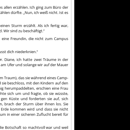
 allen erzählen. Ich ging zum Büro der
len dürfte. „Nun, ich weiß nicht. Ist es
nen Sturm erzählt. Als ich fertig war,
. Wir sind zu beschäftigt.“
 eine Freundin, die nicht zum Campus
usst dich niederknien.“
Dr. Diane, ich hatte zwei Träume in der
 am Ufer und solange wir auf der Mauer
nem Traum), das sie während eines Camp-
 sie beschloss, mit den Kindern auf den
nig herumpaddelten, erschien eine Frau
hte sich um und fragte, ob sie wüsste,
n Küste und forderten sie auf, sich
n, brach der Sturm über ihnen los. Sie
ie Erde kommen wird und dass sie nicht
 um in einer sicheren Zuflucht bereit für
 die Botschaft so machtvoll war und weil