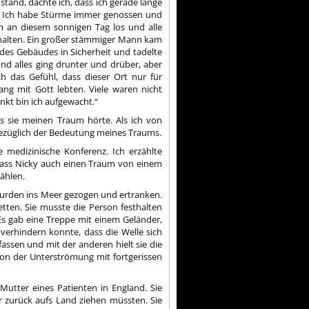
tand, dachte ich, dass ich gerade lange
 Ich habe Stürme immer genossen und
m an diesem sonnigen Tag los und alle
 halten. Ein großer stämmiger Mann kam
es Gebäudes in Sicherheit und tadelte
nd alles ging drunter und drüber, aber
ch das Gefühl, dass dieser Ort nur für
ang mit Gott lebten. Viele waren nicht
nkt bin ich aufgewacht.“
is sie meinen Traum hörte. Als ich von
bezüglich der Bedeutung meines Traums.
 medizinische Konferenz. Ich erzählte
 dass Nicky auch einen Traum von einem
zählen.
urden ins Meer gezogen und ertranken.
tten. Sie musste die Person festhalten
Es gab eine Treppe mit einem Geländer,
 verhindern konnte, dass die Welle sich
assen und mit der anderen hielt sie die
von der Unterströmung mit fortgerissen
Mutter eines Patienten in England. Sie
r zurück aufs Land ziehen müssten. Sie