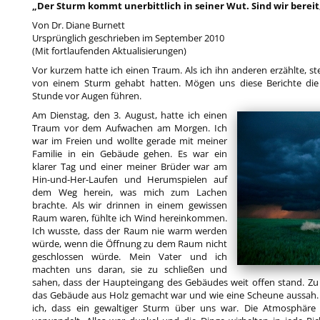
„Der Sturm kommt unerbittlich in seiner Wut. Sind wir berei
Von Dr. Diane Burnett
Ursprünglich geschrieben im September 2010
(Mit fortlaufenden Aktualisierungen)
Vor kurzem hatte ich einen Traum. Als ich ihn anderen erzählte, ste
von einem Sturm gehabt hatten. Mögen uns diese Berichte die G
Stunde vor Augen führen.
Am Dienstag, den 3. August, hatte ich einen
Traum vor dem Aufwachen am Morgen. Ich
war im Freien und wollte gerade mit meiner
Familie in ein Gebäude gehen. Es war ein
klarer Tag und einer meiner Brüder war am
Hin-und-Her-Laufen und Herumspielen auf
dem Weg herein, was mich zum Lachen
brachte. Als wir drinnen in einem gewissen
Raum waren, fühlte ich Wind hereinkommen.
Ich wusste, dass der Raum nie warm werden
würde, wenn die Öffnung zu dem Raum nicht
geschlossen würde. Mein Vater und ich
machten uns daran, sie zu schließen und
sahen, dass der Haupteingang des Gebäudes weit offen stand. Zu 
das Gebäude aus Holz gemacht war und wie eine Scheune aussah. 
ich, dass ein gewaltiger Sturm über uns war. Die Atmosphäre 