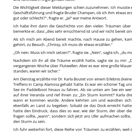
Die Wichtigkeit dieser Meldungen schien zuzunehmen. Ich musste es
Geschäftsführung und fragte Bruder Champen, ob ich ihm etwas erzäh
gut oder schlecht?“, fragte er. „Ja!“ war meine Antwort.
Ich habe ihm dann die Geschichte von den vielen Träumen über ei
bemerkte er, dass „dies sehr ernüchternd ist und wir nicht bereit sind
Als ich mich am Abend bereit machte, nach Hause zu gehen, kam
gehört, zu Besuch. „Chrissy, ich muss dir etwas erzählen.“
„Oh nein. Muss ich mich setzen?“, fragte sie. „Nein“, sagte ich, „du m
Nachdem ich ihr all die Träume erzählt hatte, sagte sie zu mir: „
vergangenen Woche über Flutwellen. Aber es war eine große Mauer
standen, waren wir sicher.“
Am Dienstag erzählte mir Dr. Karla Boutet von einem Erlebnis (kei
Treffens in Camp Alamosa gehabt hatte. Es war ein schöner Tag und
See im Paddelboot hinaus zu fahren. Als sie unten am See ein we
auf ihrer Veranda und rief ihnen zu: „Ein Sturm kommt!“ Karla dre
wann er kommen würde. Andere kehrten um und wandten sich ge
ebenfalls an Land zu begeben. Sobald sie das Dock erreicht hatte
hatte den Eindruck, dass dies so war, wie der Sturm, der über d
fragen sollte, „wann“, sondern sich jetzt ans Ufer aufmachen sollte,
den Sturm zu sein.
Ich fuhr weiterhin fort, diese Reihe von Träumen zu erzählen, weil