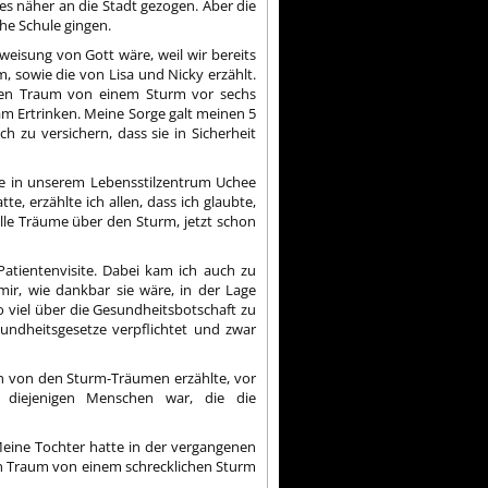
s näher an die Stadt gezogen. Aber die
che Schule gingen.
nweisung von Gott wäre, weil wir bereits
 sowie die von Lisa und Nicky erzählt.
einen Traum von einem Sturm vor sechs
 Ertrinken. Meine Sorge galt meinen 5
 zu versichern, dass sie in Sicherheit
te in unserem Lebensstilzentrum Uchee
e, erzählte ich allen, dass ich glaubte,
lle Träume über den Sturm, jetzt schon
tientenvisite. Dabei kam ich auch zu
mir, wie dankbar sie wäre, in der Lage
viel über die Gesundheitsbotschaft zu
esundheitsgesetze verpflichtet und zwar
 ich von den Sturm-Träumen erzählte, vor
iejenigen Menschen war, die die
. Meine Tochter hatte in der vergangenen
en Traum von einem schrecklichen Sturm