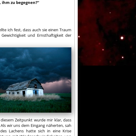
t, ihm zu begegnen?“
llte ich fest, dass auch sie einen Traum
ewichtigkeit und Ernsthaftigkeit der
diesem Zeitpunkt wurde mir klar, dass
Als wir uns dem Eingang näherten, sah
des Lachens hatte sich in eine Krise